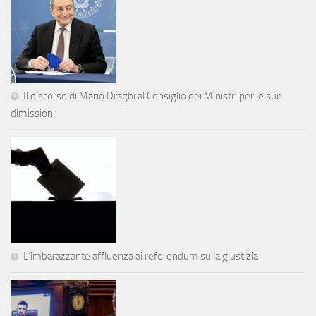
Il discorso di Mario Draghi al Consiglio dei Ministri per le sue
dimissioni
L’imbarazzante affluenza ai referendum sulla giustizia