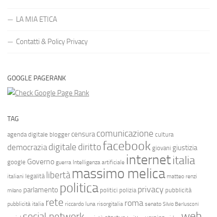
LA MIA ETICA
Contatti & Policy Privacy
GOOGLE PAGERANK
TAG
comunicazione
censura
agenda digitale
blogger
cultura
facebook
diritto
digitale
democrazia
giustizia
giovani
internet
italia
Governo
google
guerra
Intelligenza artificiale
massimo melica
libertà
legalità
italiani
matteo renzi
politica
privacy
parlamento
politici
polizia
pubblicità
milano
rete
roma
pubblicità italia
riccardo luna
risorgitalia
senato
Silvio Berlusconi
web
social network