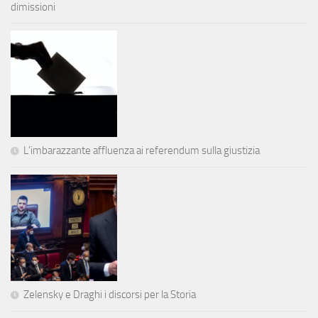
dimissioni
L’imbarazzante affluenza ai referendum sulla giustizia
Zelensky e Draghi i discorsi per la Storia