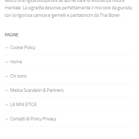
lavoro una rigida disciplina e ad aumentare la resistenza fisica e
mentale. La vignetta descrive perfettamente il mio look da giurista,
con la rigorosa camicia e gemelli e pantaloncini da Thai Boxer.
PAGINE
Cookie Policy
Home
Chi sono
Melica Scandelin & Partners
LA MIA ETICA
Contatti & Policy Privacy