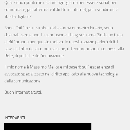
Quali sono i punti che usiamo ogni giorno per essere social, per
comunicare, per affermare il diritto in Internet, per rivendicare la
libertà digitale?
Sono i “bit” in cui i simboli del sistema numerico binario, sono
chiamati zero e uno. In conclusione il blog si chiama “Sotto un Cielo
di Bit” proprio per questo motivo. In questo spazio parlerò di ICT
Law, di diritto della comunicazione, di fenomeni sociali connessi alla
Rete, di politiche dell’innovazione.
Il mio nome è Massimo Melica e mi baserò sull’ esperienza di
avvocato specializzato nel diritto applicato alle nuove tecnologie
della comunicazione.
Buon Internet a tutti.
INTERVENTI