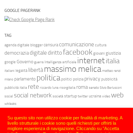
GOOGLE PAGERANK
TAG
comunicazione
censura
agenda digitale
blogger
cultura
facebook
diritto
digitale
democrazia
giustizia
giovani
internet
italia
Governo
google
guerra
Intelligenza artificiale
massimo melica
libertà
legalità
italiani
matteo renzi
politica
privacy
parlamento
politici
polizia
pubblicità
milano
rete
roma
pubblicità italia
riccardo luna
risorgitalia
senato
Silvio Berlusconi
web
social network
startup
ucraina
social
società
twitter
video
wikileaks
Su questo sito non utilizzo cookie per finalità di marketing. A
livello strutturale i cookie sono quelli richiesti per offrirti la
migliore esperienza di navigazione. Cliccando su "Accetta