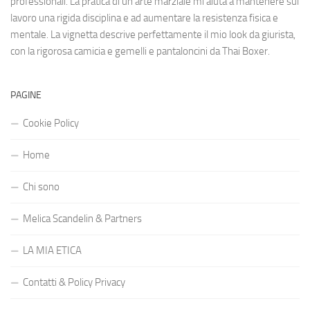
professionali. La pratica di un’arte marziale mi aiuta a mantenere sul
lavoro una rigida disciplina e ad aumentare la resistenza fisica e
mentale. La vignetta descrive perfettamente il mio look da giurista,
con la rigorosa camicia e gemelli e pantaloncini da Thai Boxer.
PAGINE
Cookie Policy
Home
Chi sono
Melica Scandelin & Partners
LA MIA ETICA
Contatti & Policy Privacy