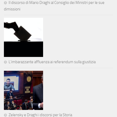
Il discorso di Mario Draghi al Consiglio dei Ministri per le sue
dimissioni
L’imbarazzante affluenza ai referendum sulla giustizia
Zelensky e Draghi i discorsi per la Storia