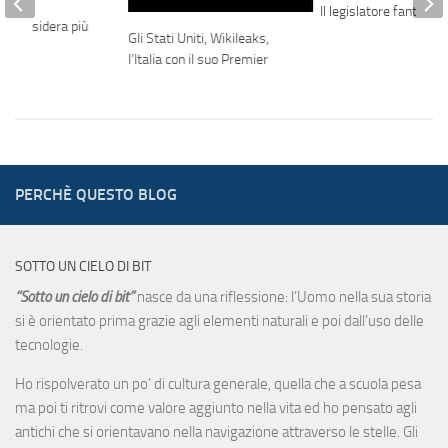
Il legislatore fantasm
 ci considera più
Gli Stati Uniti, Wikileaks,
l’Italia con il suo Premier
PERCHÈ QUESTO BLOG
SOTTO UN CIELO DI BIT
“Sotto un cielo di bit”
nasce da una riflessione: l’Uomo nella sua storia
si è orientato prima grazie agli elementi naturali e poi dall’uso delle
tecnologie.
Ho rispolverato un po’ di cultura generale, quella che a scuola pesa
ma poi ti ritrovi come valore aggiunto nella vita ed ho pensato agli
antichi che si orientavano nella navigazione attraverso le stelle. Gli