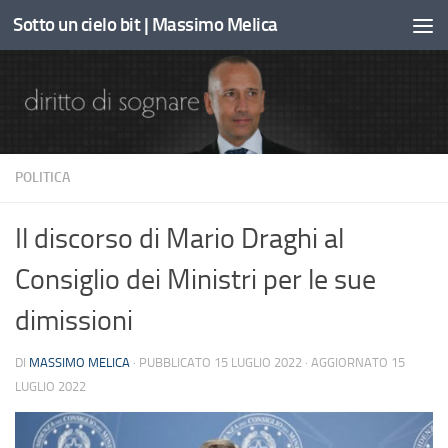
Sotto un cielo bit | Massimo Melica
Sotto il contenuto
POLITICA
Il discorso di Mario Draghi al
Consiglio dei Ministri per le sue
dimissioni
DI
MASSIMO MELICA
· PUBBLICATO
15 LUGLIO 2022
· AGGIORNATO
15
LUGLIO 2022