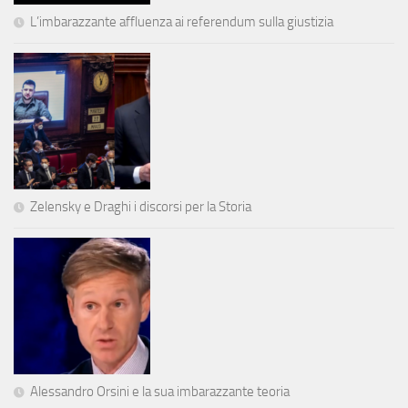
L’imbarazzante affluenza ai referendum sulla giustizia
Zelensky e Draghi i discorsi per la Storia
Alessandro Orsini e la sua imbarazzante teoria