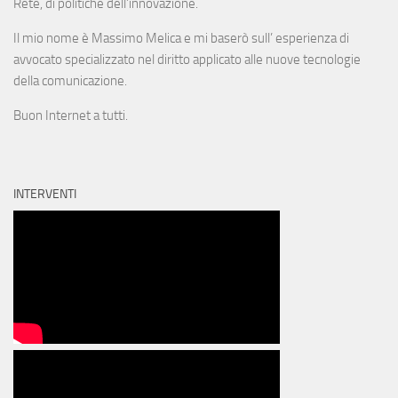
Rete, di politiche dell’innovazione.
Il mio nome è Massimo Melica e mi baserò sull’ esperienza di
avvocato specializzato nel diritto applicato alle nuove tecnologie
della comunicazione.
Buon Internet a tutti.
INTERVENTI