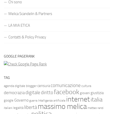
Chi sono
Melica Scandelin & Partners
LA MIA ETICA
Contatti & Policy Privacy
GOOGLE PAGERANK
TAG
comunicazione
censura
agenda digitale
blogger
cultura
facebook
diritto
digitale
democrazia
giustizia
giovani
internet
italia
Governo
google
guerra
Intelligenza artificiale
massimo melica
libertà
legalità
italiani
matteo renzi
politica