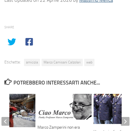
Last Updated on 22 Aprile 2026 by
Massimo Melica
SHARE
Etichette:
amicizia
Marco Camisani Calzolari
web
POTREBBERO INTERESSARTI ANCHE...
Marco Zamperini non era