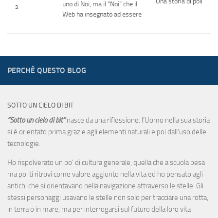
Una storia di poliziotti
uno di Noi, ma il “Noi” che il
 guerra
Web ha insegnato ad essere
PERCHÈ QUESTO BLOG
SOTTO UN CIELO DI BIT
“Sotto un cielo di bit”
nasce da una riflessione: l’Uomo nella sua storia
si è orientato prima grazie agli elementi naturali e poi dall’uso delle
tecnologie.
Ho rispolverato un po’ di cultura generale, quella che a scuola pesa
ma poi ti ritrovi come valore aggiunto nella vita ed ho pensato agli
antichi che si orientavano nella navigazione attraverso le stelle. Gli
stessi personaggi usavano le stelle non solo per tracciare una rotta,
in terra o in mare, ma per interrogarsi sul futuro della loro vita