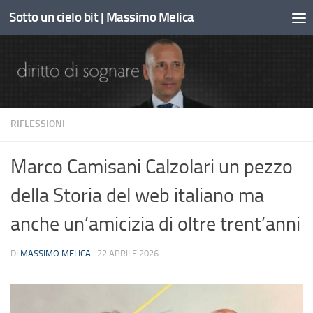
Sotto un cielo bit | Massimo Melica
Sotto il contenuto
RIFLESSIONI
Marco Camisani Calzolari un pezzo
della Storia del web italiano ma
anche un’amicizia di oltre trent’anni
DI
MASSIMO MELICA
·
22 APRILE 2026