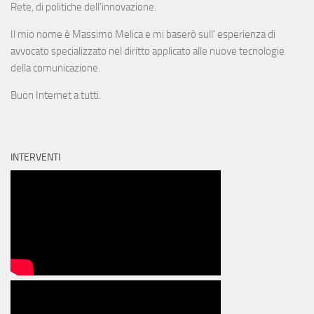
Rete, di politiche dell’innovazione.
Il mio nome è Massimo Melica e mi baserò sull’ esperienza di
avvocato specializzato nel diritto applicato alle nuove tecnologie
della comunicazione.
Buon Internet a tutti.
INTERVENTI