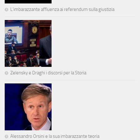
L’imbarazzante affluenza ai referendum sulla giustizia
Zelensky e Draghi i discorsi per la Storia
Alessandro Orsini e la sua imbarazzante teoria