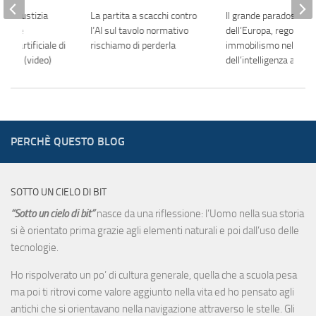
e Giustizia
La partita a scacchi contro
Il grande paradosso
izione
l’AI sul tavolo normativo
dell’Europa, regole e
enza artificiale di
rischiamo di perderla
immobilismo nel futu
lica (video)
dell’intelligenza artific
PERCHÈ QUESTO BLOG
SOTTO UN CIELO DI BIT
“Sotto un cielo di bit”
nasce da una riflessione: l’Uomo nella sua storia
si è orientato prima grazie agli elementi naturali e poi dall’uso delle
tecnologie.
Ho rispolverato un po’ di cultura generale, quella che a scuola pesa
ma poi ti ritrovi come valore aggiunto nella vita ed ho pensato agli
antichi che si orientavano nella navigazione attraverso le stelle. Gli