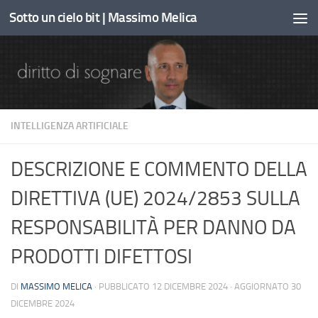
Sotto un cielo bit | Massimo Melica
Sotto il contenuto
INTELLIGENZA ARTIFICIALE
DESCRIZIONE E COMMENTO DELLA
DIRETTIVA (UE) 2024/2853 SULLA
RESPONSABILITÀ PER DANNO DA
PRODOTTI DIFETTOSI
DI
MASSIMO MELICA
· PUBBLICATO
12 DICEMBRE 2024
· AGGIORNATO
30
DICEMBRE 2024