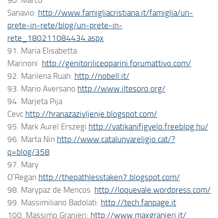
Sanavio:
http://www.famigliacristiana.it/famiglia/un-
prete-in-rete/blog/un-prete-in-
rete_180211084434.aspx
91. Maria Elisabetta
Marinoni
http://genitoriliceoparini.forumattivo.com/
92. Marilena Ruah:
http://nobell.it/
93. Mario Aversano
http://www.iltesoro.org/
94. Marjeta Pija
Cevc
http://hranazazivljenje.blogspot.com/
95. Mark Aurel Erszegi
http://vatikanifigyelo.freeblog.hu/
96. Marta Nin
http://www.catalunyareligio.cat/?
q=blog/358
97. Mary
O’Regan
http://thepathlesstaken7.blogspot.com/
98. Marypaz de Mencos
http://loquevale.wordpress.com/
99. Massimiliano Badolati:
http://tech.fanpage.it
100. Massimo Granieri:
http://www.maxgranieri.it/