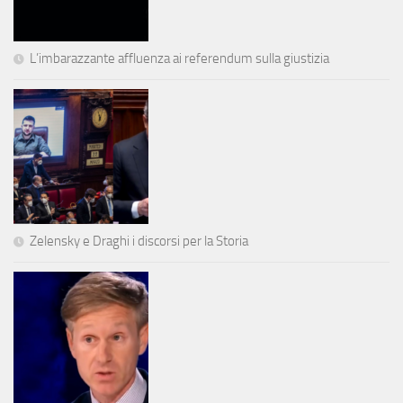
L’imbarazzante affluenza ai referendum sulla giustizia
Zelensky e Draghi i discorsi per la Storia