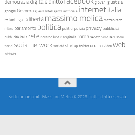
facebook
diritto
digitale
democrazia
giustizia
giovani
internet
italia
Governo
google
guerra
Intelligenza artificiale
massimo melica
libertà
legalità
italiani
matteo renzi
politica
privacy
parlamento
politici
polizia
pubblicità
milano
rete
roma
pubblicità italia
riccardo luna
risorgitalia
senato
Silvio Berlusconi
web
social network
startup
ucraina
social
società
twitter
video
wikileaks
Sotto un cielo bit | Massimo Melica © 2026. Tutti i diritti riservati.