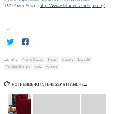
150. Xavier Arnaud
http://www.leforumcatholique.org/
SHARE
Etichette:
Antonio Spadaro
blogger
bloggers
luca sofri
Pontificio Consiglio
roma
vaticano
POTREBBERO INTERESSARTI ANCHE...