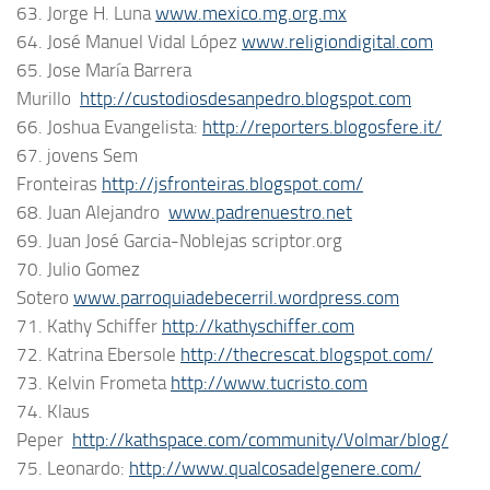
63. Jorge H. Luna
www.mexico.mg.org.mx
64. José Manuel Vidal López
www.religiondigital.com
65. Jose María Barrera
Murillo
http://custodiosdesanpedro.blogspot.com
66. Joshua Evangelista:
http://reporters.blogosfere.it/
67. jovens Sem
Fronteiras
http://jsfronteiras.blogspot.com/
68. Juan Alejandro
www.padrenuestro.net
69. Juan José Garcia-Noblejas scriptor.org
70. Julio Gomez
Sotero
www.parroquiadebecerril.wordpress.com
71. Kathy Schiffer
http://kathyschiffer.com
72. Katrina Ebersole
http://thecrescat.blogspot.com/
73. Kelvin Frometa
http://www.tucristo.com
74. Klaus
Peper
http://kathspace.com/community/Volmar/blog/
75. Leonardo:
http://www.qualcosadelgenere.com/