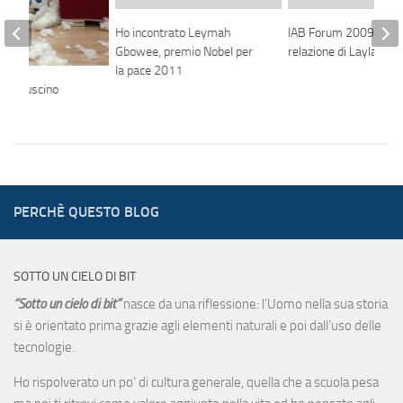
Ho incontrato Leymah
IAB Forum 2009 – La
Gbowee, premio Nobel per
relazione di Layla Pav
la pace 2011
 e il cuscino
PERCHÈ QUESTO BLOG
SOTTO UN CIELO DI BIT
“Sotto un cielo di bit”
nasce da una riflessione: l’Uomo nella sua storia
si è orientato prima grazie agli elementi naturali e poi dall’uso delle
tecnologie.
Ho rispolverato un po’ di cultura generale, quella che a scuola pesa