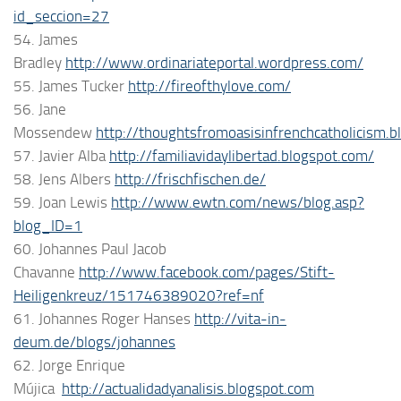
id_seccion=27
54. James
Bradley
http://www.ordinariateportal.wordpress.com/
55. James Tucker
http://fireofthylove.com/
56. Jane
Mossendew
http://thoughtsfromoasisinfrenchcatholicism.
57. Javier Alba
http://familiavidaylibertad.blogspot.com/
58. Jens Albers
http://frischfischen.de/
59. Joan Lewis
http://www.ewtn.com/news/blog.asp?
blog_ID=1
60. Johannes Paul Jacob
Chavanne
http://www.facebook.com/pages/Stift-
Heiligenkreuz/151746389020?ref=nf
61. Johannes Roger Hanses
http://vita-in-
deum.de/blogs/johannes
62. Jorge Enrique
Mújica
http://actualidadyanalisis.blogspot.com