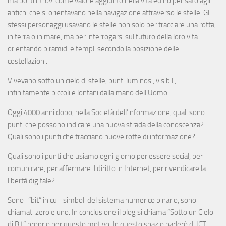
ma poi ti ritrovi come valore aggiunto nella vita ed ho pensato agli
antichi che si orientavano nella navigazione attraverso le stelle. Gli
stessi personaggi usavano le stelle non solo per tracciare una rotta,
in terra o in mare, ma per interrogarsi sul futuro della loro vita
orientando piramidi e templi secondo la posizione delle
costellazioni.
Vivevano sotto un cielo di stelle, punti luminosi, visibili,
infinitamente piccoli e lontani dalla mano dell’Uomo.
Oggi 4000 anni dopo, nella Società dell’informazione, quali sono i
punti che possono indicare una nuova strada della conoscenza?
Quali sono i punti che tracciano nuove rotte di informazione?
Quali sono i punti che usiamo ogni giorno per essere social, per
comunicare, per affermare il diritto in Internet, per rivendicare la
libertà digitale?
Sono i “bit” in cui i simboli del sistema numerico binario, sono
chiamati zero e uno. In conclusione il blog si chiama “Sotto un Cielo
di Bit” proprio per questo motivo. In questo spazio parlerò di ICT