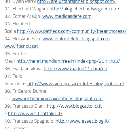
30. Dylan Parry
http://areluctantsinner.blogspot.com/
31. Eberhard Wagner
http://blog.eberhardwagner.com/
32. Edmar Araújo
www.medidasdefe.com
33. Elizabeth
Scalia
http://www.patheos.com/community/theanchoress/
34. Eloi Aran Sala
www.elblocdeleloi.blogspot.com
www.focnou.cat
35. Eric Le
Meur
http://henri.mondion.free.fr/index.php/2011/03/
36. Eva Janosikova
http://www.madrid11.com/en
37. Felio
Vilarrubias
http://www.siempresacerdotes.blogspot.com/
38. Fr Gerard Dunne
OP
www.irishdominicanvocations.blogspot.com
39. Francesco Diani:
http://www.blogcattolici.it
e
http://www.siticattolici.it/
40. Francesco Spagnolo:
http://www.esseciblog.it/
41. Gabriel