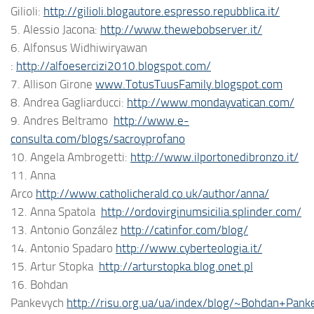
Gilioli:
http://gilioli.blogautore.espresso.repubblica.it/
5. Alessio Jacona:
http://www.thewebobserver.it/
6. Alfonsus Widhiwiryawan
:
http://alfoesercizi2010.blogspot.com/
7. Allison Girone
www.TotusTuusFamily.blogspot.com
8. Andrea Gagliarducci:
http://www.mondayvatican.com/
9. Andres Beltramo
http://www.e-
consulta.com/blogs/sacroyprofano
10. Angela Ambrogetti:
http://www.ilportonedibronzo.it/
11. Anna
Arco
http://www.catholicherald.co.uk/author/anna/
12. Anna Spatola
http://ordovirginumsicilia.splinder.com/
13. Antonio González
http://catinfor.com/blog/
14. Antonio Spadaro
http://www.cyberteologia.it/
15. Artur Stopka
http://arturstopka.blog.onet.pl
16. Bohdan
Pankevych
http://risu.org.ua/ua/index/blog/~Bohdan+Pank