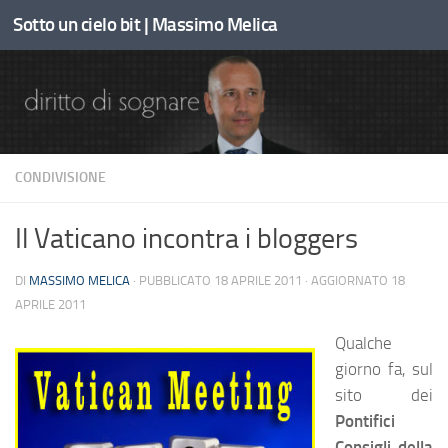
Sotto un cielo bit | Massimo Melica
Sotto il contenuto
CONDIVISIONE
Il Vaticano incontra i bloggers
DI
MASSIMO MELICA
· PUBBLICATO
18 APRILE 2011
· AGGIORNATO
18
APRILE 2011
Qualche
giorno fa, sul
sito dei
Pontifici
Consigli della