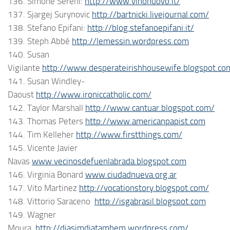
136. Simone Sereni:
http://www.vinonuovo.it/
137. Sjargej Surynovic
http://bartnicki.livejournal.com/
138. Stefano Epifani:
http://blog.stefanoepifani.it/
139. Steph Abbé
http://lemessin.wordpress.com
140. Susan
Vigilante
http://www.desperateirishhousewife.blogspot.co
141. Susan Windley-
Daoust
http://www.ironiccatholic.com/
142. Taylor Marshall
http://www.cantuar.blogspot.com/
143. Thomas Peters
http://www.americanpapist.com
144. Tim Kelleher
http://www.firstthings.com/
145. Vicente Javier
Navas
www.vecinosdefuenlabrada.blogspot.com
146. Virginia Bonard
www.ciudadnueva.org.ar
147. Vito Martinez
http://vocationstory.blogspot.com/
148. Vittorio Saraceno
http://isgabrasil.blogspot.com
149. Wagner
Moura
http://diasimdiatambem.wordpress.com/