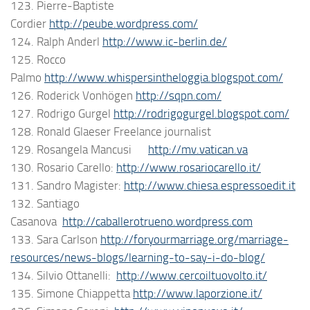
123. Pierre-Baptiste
Cordier
http://peube.wordpress.com/
124. Ralph Anderl
http://www.ic-berlin.de/
125. Rocco
Palmo
http://www.whispersintheloggia.blogspot.com/
126. Roderick Vonhögen
http://sqpn.com/
127. Rodrigo Gurgel
http://rodrigogurgel.blogspot.com/
128. Ronald Glaeser Freelance journalist
129. Rosangela Mancusi
http://mv.vatican.va
130. Rosario Carello:
http://www.rosariocarello.it/
131. Sandro Magister:
http://www.chiesa.espressoedit.it
132. Santiago
Casanova
http://caballerotrueno.wordpress.com
133. Sara Carlson
http://foryourmarriage.org/marriage-
resources/news-blogs/learning-to-say-i-do-blog/
134. Silvio Ottanelli:
http://www.cercoiltuovolto.it/
135. Simone Chiappetta
http://www.laporzione.it/