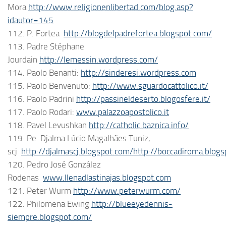
Mora
http://www.religionenlibertad.com/blog.asp?
idautor=145
112. P. Fortea
http://blogdelpadrefortea.blogspot.com/
113. Padre Stéphane
Jourdain
http://lemessin.wordpress.com/
114. Paolo Benanti:
http://sinderesi.wordpress.com
115. Paolo Benvenuto:
http://www.sguardocattolico.it/
116. Paolo Padrini
http://passineldeserto.blogosfere.it/
117. Paolo Rodari:
www.palazzoapostolico.it
118. Pavel Levushkan
http://catholic.baznica.info/
119. Pe. Djalma Lúcio Magalhães Tuniz,
scj
http://djalmascj.blogspot.com/
http://boccadiroma.blog
120. Pedro José González
Rodenas
www.llenadlastinajas.blogspot.com
121. Peter Wurm
http://www.peterwurm.com/
122. Philomena Ewing
http://blueeyedennis-
siempre.blogspot.com/