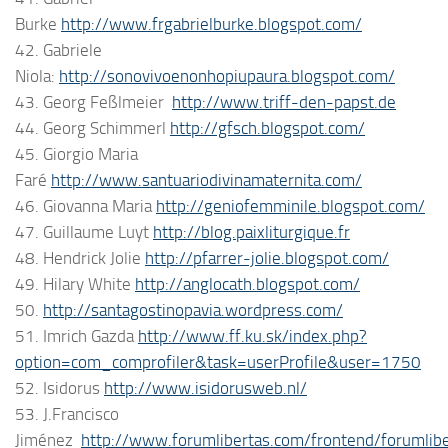
Burke
http://www.frgabrielburke.blogspot.com/
42. Gabriele
Niola:
http://sonovivoenonhopiupaura.blogspot.com/
43. Georg Feßlmeier
http://www.triff-den-papst.de
44. Georg Schimmerl
http://gfsch.blogspot.com/
45. Giorgio Maria
Faré
http://www.santuariodivinamaternita.com/
46. Giovanna Maria
http://geniofemminile.blogspot.com/
47. Guillaume Luyt
http://blog.paixliturgique.fr
48. Hendrick Jolie
http://pfarrer-jolie.blogspot.com/
49. Hilary White
http://anglocath.blogspot.com/
50.
http://santagostinopavia.wordpress.com/
51. Imrich Gazda
http://www.ff.ku.sk/index.php?
option=com_comprofiler&task=userProfile&user=1750
52. Isidorus
http://www.isidorusweb.nl/
53. J.Francisco
Jiménez
http://www.forumlibertas.com/frontend/forumlibe