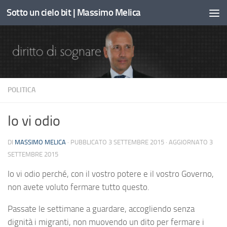
Sotto un cielo bit | Massimo Melica
Sotto il contenuto
POLITICA
Io vi odio
DI
MASSIMO MELICA
· PUBBLICATO
3 SETTEMBRE 2015
· AGGIORNATO
3
SETTEMBRE 2015
Io vi odio perché, con il vostro potere e il vostro Governo,
non avete voluto fermare tutto questo.
Passate le settimane a guardare, accogliendo senza
dignità i migranti, non muovendo un dito per fermare i