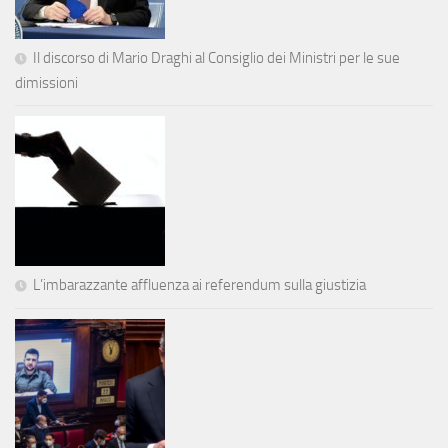
Il discorso di Mario Draghi al Consiglio dei Ministri per le sue
dimissioni
L’imbarazzante affluenza ai referendum sulla giustizia