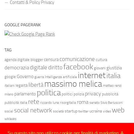
Contatti & Policy Privacy
GOOGLE PAGERANK
TAG
comunicazione
censura
agenda digitale
blogger
cultura
facebook
diritto
digitale
democrazia
giustizia
giovani
internet
italia
Governo
google
guerra
Intelligenza artificiale
massimo melica
libertà
legalità
italiani
matteo renzi
politica
privacy
parlamento
politici
polizia
pubblicità
milano
rete
roma
pubblicità italia
riccardo luna
risorgitalia
senato
Silvio Berlusconi
web
social network
startup
ucraina
social
società
twitter
video
wikileaks
Su questo sito non utilizzo cookie per finalità di marketing. A