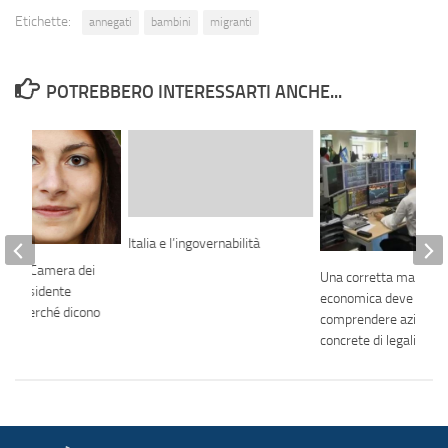
Etichette:
annegati
bambini
migranti
POTREBBERO INTERESSARTI ANCHE...
Italia e l’ingovernabilità
o alla Camera dei
Una corretta manovr
el Presidente
economica deve
ini, perché dicono
comprendere azioni
ito?
concrete di legalità