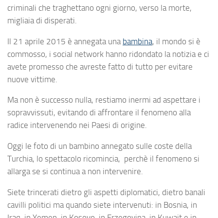
criminali che traghettano ogni giorno, verso la morte,
migliaia di disperati.
Il 21 aprile 2015 è annegata una
bambina
, il mondo si è
commosso, i social network hanno ridondato la notizia e ci
avete promesso che avreste fatto di tutto per evitare
nuove vittime.
Ma non è successo nulla, restiamo inermi ad aspettare i
sopravvissuti, evitando di affrontare il fenomeno alla
radice intervenendo nei Paesi di origine.
Oggi le foto di un bambino annegato sulle coste della
Turchia, lo spettacolo ricomincia, perchè il fenomeno si
allarga se si continua a non intervenire.
Siete trincerati dietro gli aspetti diplomatici, dietro banali
cavilli politici ma quando siete intervenuti: in Bosnia, in
Iraq, in Yemen, in Kosovo, in Erzegovina, in Kuwait e in