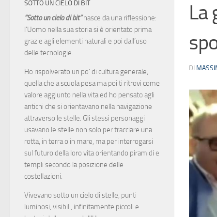
SOTTO UN CIELO DI BIT
La 
“Sotto un cielo di bit”
nasce da una riflessione:
l’Uomo nella sua storia si è orientato prima
spo
grazie agli elementi naturali e poi dall’uso
delle tecnologie.
DI
MASSI
Ho rispolverato un po’ di cultura generale,
quella che a scuola pesa ma poi ti ritrovi come
valore aggiunto nella vita ed ho pensato agli
antichi che si orientavano nella navigazione
attraverso le stelle. Gli stessi personaggi
usavano le stelle non solo per tracciare una
rotta, in terra o in mare, ma per interrogarsi
sul futuro della loro vita orientando piramidi e
templi secondo la posizione delle
costellazioni.
Vivevano sotto un cielo di stelle, punti
luminosi, visibili, infinitamente piccoli e