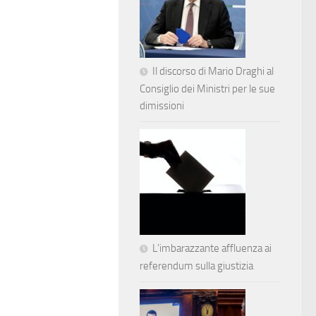
Il discorso di Mario Draghi al
Consiglio dei Ministri per le sue
dimissioni
L’imbarazzante affluenza ai
referendum sulla giustizia