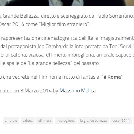
La Grande Bellezza, diretto e sceneggiato da Paolo Sorrentino,
’Oscar 2014 come “Miglior film straniero”.
a rappresentazione cinematografica dell’Italia, magistralmen
 dal protagonista Jep Gambardella interpretato da Toni Servill
ella: cafona, viziosa, effimera, imbrogliona, amorale capace 
lle spalle de “La grande bellezza” del passato.
ò che vedrete nel film non è frutto di fantasia: “
è Roma
“
pdated on 3 Marzo 2014 by
Massimo Melica
amorale
cafona
effimera
imbrogliona
la grande bellezza
oscar 2014