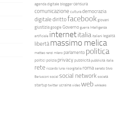
censura
agenda digitale
blogger
comunicazione
democrazia
cultura
facebook
diritto
digitale
giovani
Governo
giustizia
google
guerra
Intelligenza
internet
italia
legalità
artificiale
italiani
massimo melica
libertà
politica
parlamento
matteo renzi
milano
privacy
politici
polizia
pubblicità
pubblicità italia
rete
roma
riccardo luna
risorgitalia
senato
Silvio
social network
social
società
Berlusconi
web
startup
ucraina
twitter
video
wikileaks