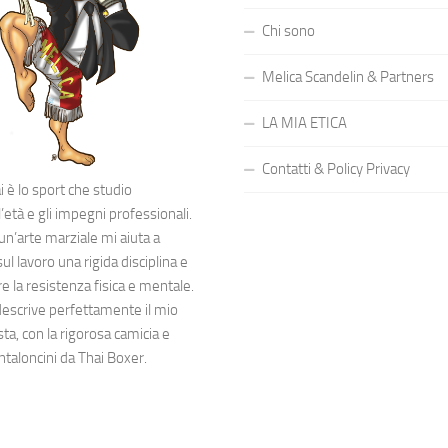
Chi sono
Melica Scandelin & Partners
LA MIA ETICA
Contatti & Policy Privacy
 è lo sport che studio
’età e gli impegni professionali.
 un’arte marziale mi aiuta a
l lavoro una rigida disciplina e
 la resistenza fisica e mentale.
descrive perfettamente il mio
sta, con la rigorosa camicia e
ntaloncini da Thai Boxer.