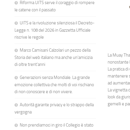
Riforma UITS serve il coraggio di rompere
le catene con il passato
UITS e la rivoluzione silenziosa il Decreto-
Legge n. 108 del 2026 in Gazzetta Ufficiale
riscrive le regole
Marco Camisani Calzolari un pezzo della
La Muay Thai
Storia del web italiano ma anche un’amicizia
nonostante l
di oltre trent’anni
La pratica di
mantenere su
Generazioni senza Mondiale. La grande
ad aumentare
emozione collettiva che molti di voi rischiano
La vignetta 
di non conoscere e di non vivere.
look da giuri
gemelli e pa
Autorità garante privacy e lo strappo della
vergogna
Non prendiamoci in giro il Collegio è stato