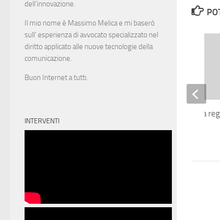
dell’innovazione.
PO
Il mio nome è Massimo Melica e mi baserò
sull’ esperienza di avvocato specializzato nel
diritto applicato alle nuove tecnologie della
comunicazione.
Buon Internet a tutti.
Il senso della vita e la r
INTERVENTI
dell’Uomo