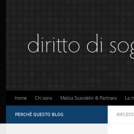
Sotto il contenuto
Home
Chi sono
Melica Scandelin & Partners
La m
PERCHÈ QUESTO BLOG
RIFLESS