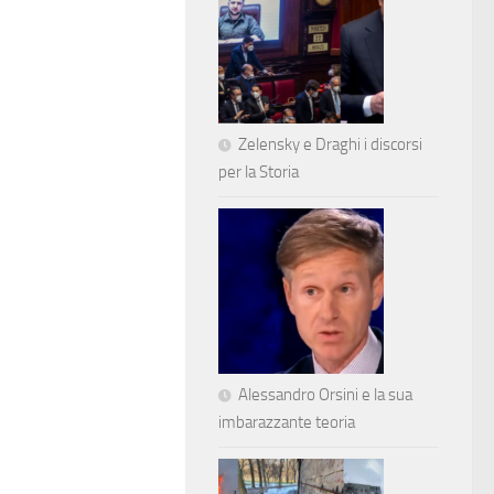
Zelensky e Draghi i discorsi
per la Storia
Alessandro Orsini e la sua
imbarazzante teoria