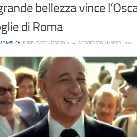
grande bellezza vince l’Osca
glie di Roma
MO MELICA
· PUBBLICATO
3 MARZO 2014
· AGGIORNATO
3 MARZO 2014