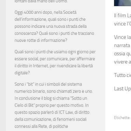
lontani dalla mano dell’Uomo.
Oggi 4000 anni dopo, nella Società
Il film 
dell’informazione, quali sono i punti che
vince l
possono indicare una nuova strada della
conoscenza? Quali sono i punti che tracciano
Vince l
nuove rotte di informazione?
narrata
Quali sono i punti che usiamo ogni giorno per
ossia qu
essere social, per comunicare, per affermare
vivere a
il diritto in Internet, per rivendicare la libertà
digitale?
Tutto ci
Sono i “bit” in cui i simboli del sistema
Last U
numerico binario, sono chiamati zero e uno.
In conclusione il blog si chiama “Sotto un
Cielo di Bit” proprio per questo motivo. In
questo spazio parlerò di ICT Law, di diritto
Etichette:
della comunicazione, di fenomeni sociali
connessi alla Rete, di politiche