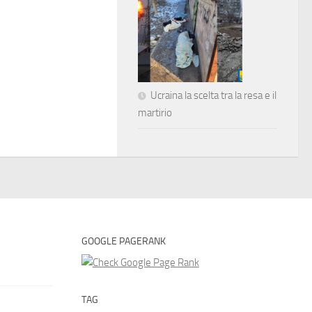
Ucraina la scelta tra la resa e il
martirio
GOOGLE PAGERANK
TAG