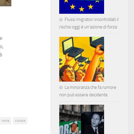
Flussi migratori incontrollati il
rischio oggi è un’azione di forza
te
o,
di
La minoranza che fa rumore
non può essere decidente
roma
viziosa