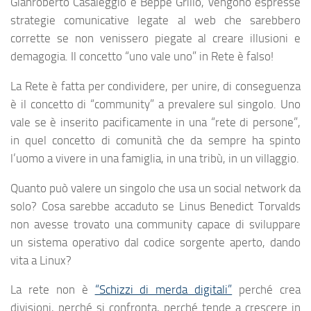
Gianroberto Casaleggio e Beppe Grillo, vengono espresse
strategie comunicative legate al web che sarebbero
corrette se non venissero piegate al creare illusioni e
demagogia. Il concetto “uno vale uno” in Rete è falso!
La Rete è fatta per condividere, per unire, di conseguenza
è il concetto di “community” a prevalere sul singolo. Uno
vale se è inserito pacificamente in una “rete di persone”,
in quel concetto di comunità che da sempre ha spinto
l’uomo a vivere in una famiglia, in una tribù, in un villaggio.
Quanto può valere un singolo che usa un social network da
solo? Cosa sarebbe accaduto se Linus Benedict Torvalds
non avesse trovato una community capace di sviluppare
un sistema operativo dal codice sorgente aperto, dando
vita a Linux?
La rete non è
“Schizzi di merda digitali”
perché crea
divisioni, perché si confronta, perché tende a crescere in