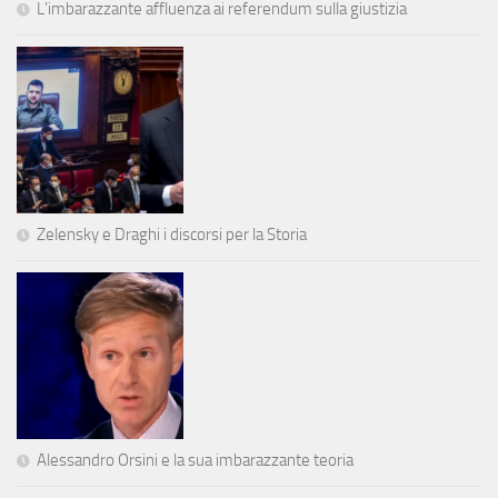
L’imbarazzante affluenza ai referendum sulla giustizia
Zelensky e Draghi i discorsi per la Storia
Alessandro Orsini e la sua imbarazzante teoria