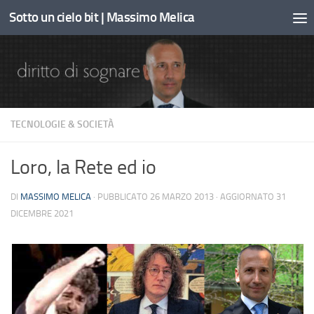
Sotto un cielo bit | Massimo Melica
Sotto il contenuto
TECNOLOGIE & SOCIETÀ
Loro, la Rete ed io
DI
MASSIMO MELICA
· PUBBLICATO
26 MARZO 2013
· AGGIORNATO
31
DICEMBRE 2021