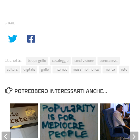
SHARE
Etichette:
beppe grillo
casaleggio
condivisione
conoscenza
cultura
digitale
grillo
internet
massimo melica
melica
rete
POTREBBERO INTERESSARTI ANCHE...