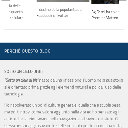
’Agenzia delle
Il declino della popolarità su
AgID: mi ha chiamato i
pranno quanto
Facebook e Twitter
Premier Matteo Renz
on il cellulare
PERCHÈ QUESTO BLOG
SOTTO UN CIELO DI BIT
“Sotto un cielo di bit”
nasce da una riflessione: l’Uomo nella sua storia
si è orientato prima grazie agli elementi naturali e poi dall’uso delle
tecnologie.
Ho rispolverato un po’ di cultura generale, quella che a scuola pesa
ma poi ti ritrovi come valore aggiunto nella vita ed ho pensato agli
antichi che si orientavano nella navigazione attraverso le stelle. Gli
stessi personaggi usavano le stelle non solo per tracciare una rotta,