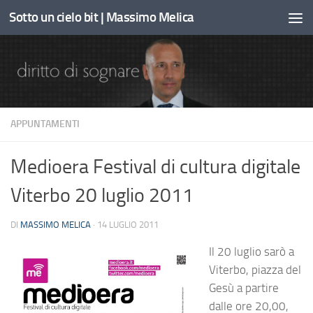
Sotto un cielo bit | Massimo Melica
Sotto il contenuto
APPUNTAMENTI
Medioera Festival di cultura digitale
Viterbo 20 luglio 2011
DI
MASSIMO MELICA
·
14 LUGLIO 2011
Il 20 luglio sarò a
Viterbo, piazza del
Gesù a partire
dalle ore 20,00,