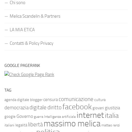
Chi sono
Melica Scandelin & Partners
LA MIA ETICA
Contatti & Policy Privacy
GOOGLE PAGERANK
TAG
comunicazione
censura
agenda digitale
blogger
cultura
facebook
diritto
digitale
democrazia
giustizia
giovani
internet
italia
Governo
google
guerra
Intelligenza artificiale
massimo melica
libertà
legalità
italiani
matteo renzi