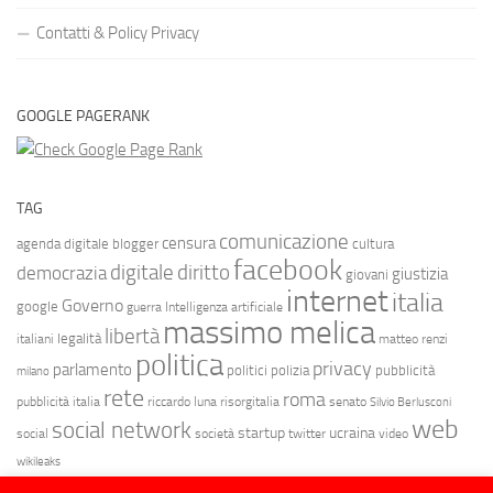
Contatti & Policy Privacy
GOOGLE PAGERANK
TAG
comunicazione
censura
agenda digitale
blogger
cultura
facebook
diritto
digitale
democrazia
giustizia
giovani
internet
italia
Governo
google
guerra
Intelligenza artificiale
massimo melica
libertà
legalità
italiani
matteo renzi
politica
privacy
parlamento
politici
polizia
pubblicità
milano
rete
roma
pubblicità italia
riccardo luna
risorgitalia
senato
Silvio Berlusconi
web
social network
startup
ucraina
social
società
twitter
video
wikileaks