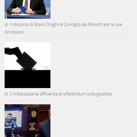
Il discorso di Mario Draghi al Consiglio dei Ministri per le sue
dimissioni
L’imbarazzante affluenza ai referendum sulla giustizia