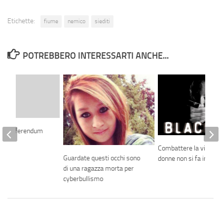
Etichette:
fiume
nemico
siediti
POTREBBERO INTERESSARTI ANCHE...
 nel referendum
Combattere la violenz
Guardate questi occhi sono
donne non si fa in sile
di una ragazza morta per
cyberbullismo