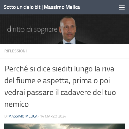
Sotto un cielo bit | Massimo Melica
Sotto il contenuto
RIFLESSIONI
Perché si dice siediti lungo la riva
del fiume e aspetta, prima o poi
vedrai passare il cadavere del tuo
nemico
DI
MASSIMO MELICA
·
14 MARZO 2024