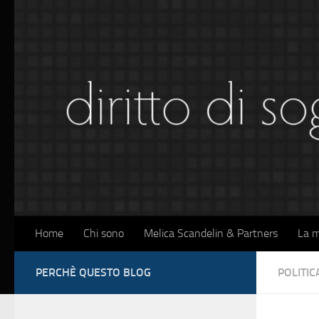
Sotto il contenuto
Home
Chi sono
Melica Scandelin & Partners
La m
PERCHÈ QUESTO BLOG
POLITIC