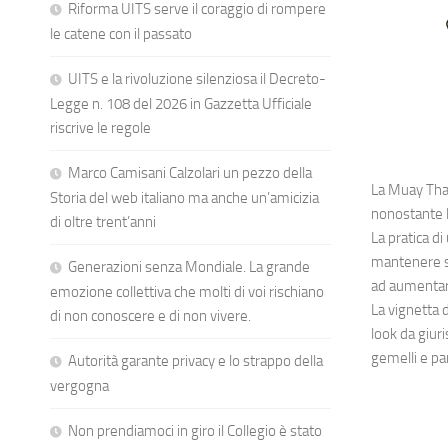
Riforma UITS serve il coraggio di rompere
le catene con il passato
UITS e la rivoluzione silenziosa il Decreto-
Legge n. 108 del 2026 in Gazzetta Ufficiale
riscrive le regole
Marco Camisani Calzolari un pezzo della
La Muay Thai
Storia del web italiano ma anche un’amicizia
nonostante l
di oltre trent’anni
La pratica di
mantenere su
Generazioni senza Mondiale. La grande
ad aumentare
emozione collettiva che molti di voi rischiano
La vignetta 
di non conoscere e di non vivere.
look da giuri
gemelli e pa
Autorità garante privacy e lo strappo della
vergogna
Non prendiamoci in giro il Collegio è stato