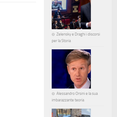
Zelensky e Draghi i discorsi
per la Storia
Alessandro Orsini e la sua
imbarazzante teoria