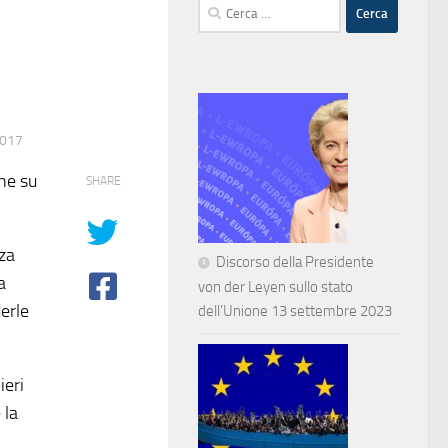
Ricerca
per:
2017
one su
SHARE
za
Discorso della Presidente
a
von der Leyen sullo stato
erle
dell’Unione 13 settembre 2023
ieri
 la