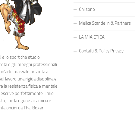
Chi sono
Melica Scandelin & Partners
LA MIA ETICA
Contatti & Policy Privacy
 è lo sport che studio
’età e gli impegni professionali.
 un’arte marziale mi aiuta a
l lavoro una rigida disciplina e
 la resistenza fisica e mentale.
descrive perfettamente il mio
sta, con la rigorosa camicia e
ntaloncini da Thai Boxer.