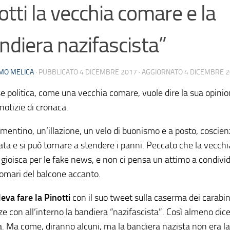
otti la vecchia comare e la
ndiera nazifascista”
MO MELICA
· PUBBLICATO
4 DICEMBRE 2017
· AGGIORNATO
4 DICEMBRE 
se politica, come una vecchia comare, vuole dire la sua opini
 notizie di cronaca.
entino, un’illazione, un velo di buonismo e a posto, coscien
ata e si può tornare a stendere i panni. Peccato che la vecchi
gioisca per le fake news, e non ci pensa un attimo a condivid
comari del balcone accanto.
eva fare la Pinotti
con il suo tweet sulla caserma dei carabin
ze con all’interno la bandiera “nazifascista”. Così almeno dice
a. Ma come, diranno alcuni, ma la bandiera nazista non era la