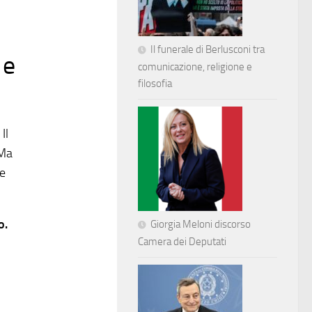
Il funerale di Berlusconi tra
 e
comunicazione, religione e
filosofia
Il
 Ma
se
o.
Giorgia Meloni discorso
Camera dei Deputati