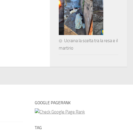
Ucraina la scelta tra la resa e il
martirio
GOOGLE PAGERANK
TAG