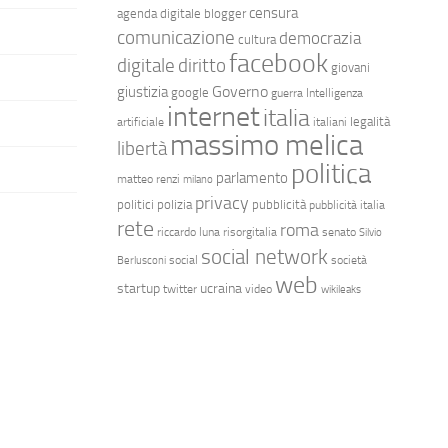
censura
agenda digitale
blogger
comunicazione
democrazia
cultura
facebook
diritto
digitale
giovani
Governo
giustizia
google
guerra
Intelligenza
internet
italia
legalità
artificiale
italiani
massimo melica
libertà
politica
parlamento
matteo renzi
milano
privacy
politici
polizia
pubblicità
pubblicità italia
rete
roma
riccardo luna
risorgitalia
senato
Silvio
social network
social
società
Berlusconi
web
startup
ucraina
twitter
video
wikileaks