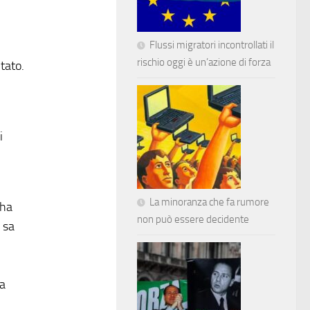
Flussi migratori incontrollati il
rischio oggi è un’azione di forza
tato.
i
La minoranza che fa rumore
 ha
non può essere decidente
 sa
ta