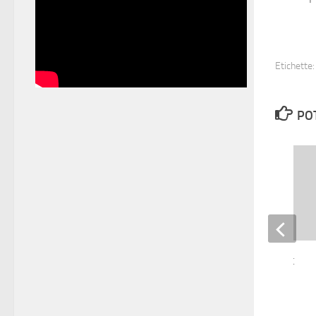
Etichette:
PO
I due volti di Internet