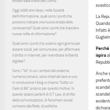
lontani dalla mano dell’Uomo.
svastic
Oggi 4000 anni dopo, nella Società
La Repu
dell’informazione, quali sono i punti che
possono indicare una nuova strada della
Quando 
conoscenza? Quali sono i punti che tracciano
Infatti 
nuove rotte di informazione?
Gugliel
Quali sono i punti che usiamo ogni giorno per
Perché 
essere social, per comunicare, per affermare
ispira
al
il diritto in Internet, per rivendicare la libertà
digitale?
Repubbl
Sono i “bit” in cui i simboli del sistema
Anche se
numerico binario, sono chiamati zero e uno.
preferit
In conclusione il blog si chiama “Sotto un
scandal
Cielo di Bit” proprio per questo motivo. In
scandali
questo spazio parlerò di ICT Law, di diritto
della comunicazione, di fenomeni sociali
evident
connessi alla Rete, di politiche
dichiar