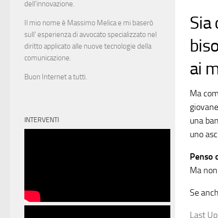
dell’innovazione.
Sia 
Il mio nome è Massimo Melica e mi baserò
sull’ esperienza di avvocato specializzato nel
biso
diritto applicato alle nuove tecnologie della
comunicazione.
ai m
Buon Internet a tutti.
Ma come
giovane
una band
INTERVENTI
uno asco
Penso c
Ma non 
Se anche
Last U