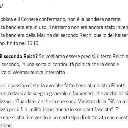
a?
bblica e il Corriere confermano, non è la bandiera nazista.
la bandiera era in uso, il nazismo non era ancora stato inven
è la bandiera della Marina del secondo Reich, quello del Kaiser
mo, finito nel 1918.
il secondo Reich?
Se vogliamo essere precisi, il terzo Reich s
 secondo, in una sorta di continuità politica che la debole
ica di Weimar aveva interrotto.
 il ripassino di storia avrebbe fatto bene al ministro Pinotti,
o accodarsi allo sdegno generale e far vedere che anche lei si
izzare.
“Guardate, anche io che sono Ministro della Difesa mi
zzo per il filo-militarismo, anche io sono antifascista”
. E’
e che si stia rivolgendo a un
certo tipo
di elettorato con ques
azione.