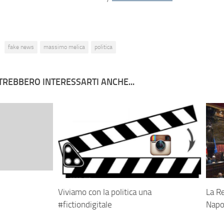
fake news
massimo melica
politica
TREBBERO INTERESSARTI ANCHE...
Viviamo con la politica una
La Re
#fictiondigitale
Napo