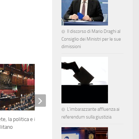
Il discorso di Mario Draghi al
Consiglio dei Ministri per le sue
dimissioni
L’imbarazzante affluenza ai
E’ morta la Sig.ra N.D. Ele
referendum sulla giustizia
te, la politica e il Presidente
Moro, ma chi è?
litano