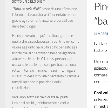
SOTTO UN CIELO DI BIT
Pin
“Sotto un cielo di bit”
nasce da una riflessione:
l’Uomo nella sua storia si è orientato prima
“ba
grazie agli elementi naturali e poi dall’uso
delle tecnologie.
DI
MASSI
Ho rispolverato un po’ di cultura generale,
quella che a scuola pesa ma poi ti ritrovi come
La clas
valore aggiunto nella vita ed ho pensato agli
tutte le
antichi che si orientavano nella navigazione
attraverso le stelle. Gli stessi personaggi
Un comm
usavano le stelle non solo per tracciare una
sciacqu
rotta, in terra o in mare, ma per interrogarsi
comare 
sul futuro della loro vita orientando piramidi e
con le 
templi secondo la posizione delle
costellazioni.
Così vol
Vivevano sotto un cielo di stelle, punti
di Firen
luminosi, visibili, infinitamente piccoli e
ministr