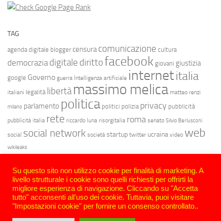
TAG
comunicazione
censura
agenda digitale
blogger
cultura
facebook
diritto
digitale
democrazia
giustizia
giovani
internet
italia
Governo
google
guerra
Intelligenza artificiale
massimo melica
libertà
legalità
italiani
matteo renzi
politica
privacy
parlamento
politici
polizia
pubblicità
milano
rete
roma
pubblicità italia
riccardo luna
risorgitalia
senato
Silvio Berlusconi
web
social network
startup
ucraina
social
società
twitter
video
wikileaks
Su questo sito non utilizzo cookie per finalità di marketing. A
livello strutturale i cookie sono quelli richiesti per offrirti la
migliore esperienza di navigazione. Cliccando su "Accetta
tutto" acconsenti all'uso dei cookie. Tuttavia, puoi visitare
"Impostazioni cookie" per fornire un consenso controllato..
Sotto un cielo bit | Massimo Melica © 2026. Tutti i diritti riservati.