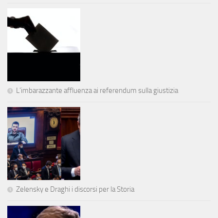
L’imbarazzante affluenza ai referendum sulla giustizia
Zelensky e Draghi i discorsi per la Storia