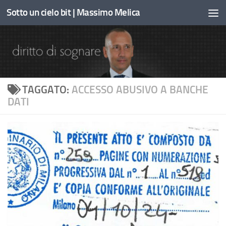
Sotto un cielo bit | Massimo Melica
Sotto il contenuto
TAGGATO:
ACCESSO ABUSIVO A BANCHE
DATI