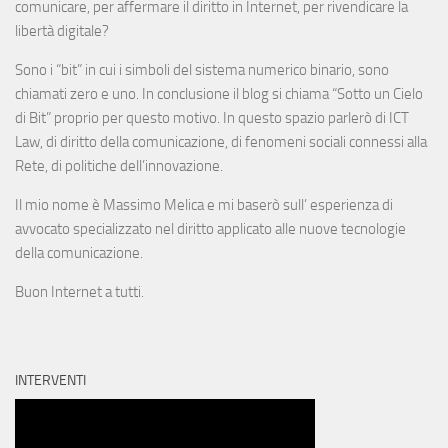
comunicare, per affermare il diritto in Internet, per rivendicare la
libertà digitale?
Sono i “bit” in cui i simboli del sistema numerico binario, sono
chiamati zero e uno. In conclusione il blog si chiama “Sotto un Cielo
di Bit” proprio per questo motivo. In questo spazio parlerò di ICT
Law, di diritto della comunicazione, di fenomeni sociali connessi alla
Rete, di politiche dell’innovazione.
Il mio nome è Massimo Melica e mi baserò sull’ esperienza di
avvocato specializzato nel diritto applicato alle nuove tecnologie
della comunicazione.
Buon Internet a tutti.
INTERVENTI