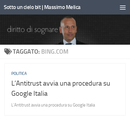
Sotto un cielo bit | Massimo Melica
Sotto il contenuto
TAGGATO:
BING.COM
POLITICA
L’Antitrust avvia una procedura su
Google Italia
L’Antitrust avvia una procedura su Google Italia