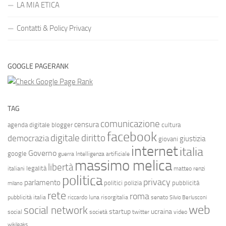
LA MIA ETICA
Contatti & Policy Privacy
GOOGLE PAGERANK
TAG
comunicazione
censura
agenda digitale
blogger
cultura
facebook
diritto
digitale
democrazia
giustizia
giovani
internet
italia
Governo
google
guerra
Intelligenza artificiale
massimo melica
libertà
legalità
italiani
matteo renzi
politica
privacy
parlamento
politici
polizia
pubblicità
milano
rete
roma
pubblicità italia
riccardo luna
risorgitalia
senato
Silvio Berlusconi
web
social network
startup
ucraina
social
società
twitter
video
wikileaks