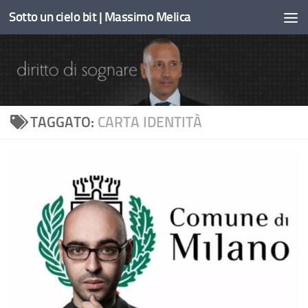
Sotto un cielo bit | Massimo Melica
Sotto il contenuto
TAGGATO:
CARTA IDENTITÀ