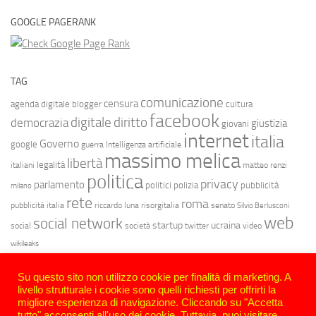
GOOGLE PAGERANK
TAG
comunicazione
censura
agenda digitale
blogger
cultura
facebook
diritto
digitale
democrazia
giustizia
giovani
internet
italia
Governo
google
guerra
Intelligenza artificiale
massimo melica
libertà
legalità
italiani
matteo renzi
politica
privacy
parlamento
politici
polizia
pubblicità
milano
rete
roma
pubblicità italia
riccardo luna
risorgitalia
senato
Silvio Berlusconi
web
social network
startup
ucraina
social
società
twitter
video
wikileaks
Su questo sito non utilizzo cookie per finalità di marketing. A
livello strutturale i cookie sono quelli richiesti per offrirti la
migliore esperienza di navigazione. Cliccando su "Accetta
tutto" acconsenti all'uso dei cookie. Tuttavia, puoi visitare