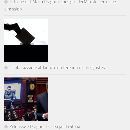
Il discorso di Mario Draghi al Consiglio dei Ministri per le sue
dimissioni
L’imbarazzante affluenza ai referendum sulla giustizia
Zelensky e Draghi i discorsi per la Storia