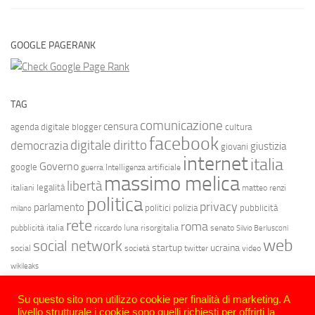
GOOGLE PAGERANK
TAG
comunicazione
censura
agenda digitale
blogger
cultura
facebook
diritto
digitale
democrazia
giustizia
giovani
internet
italia
Governo
google
guerra
Intelligenza artificiale
massimo melica
libertà
legalità
italiani
matteo renzi
politica
privacy
parlamento
politici
polizia
pubblicità
milano
rete
roma
pubblicità italia
riccardo luna
risorgitalia
senato
Silvio Berlusconi
web
social network
startup
ucraina
social
società
twitter
video
wikileaks
Su questo sito non utilizzo cookie per finalità di marketing. A
livello strutturale i cookie sono quelli richiesti per offrirti la