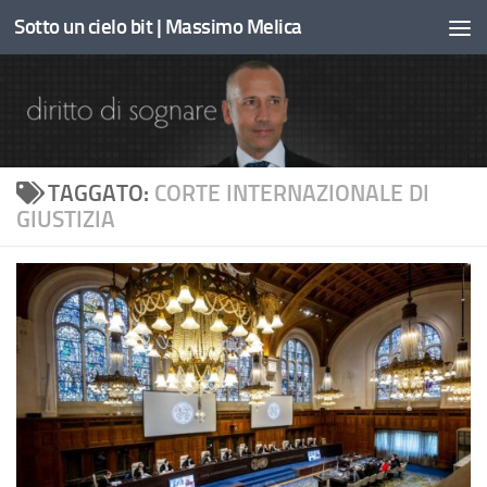
Sotto un cielo bit | Massimo Melica
Sotto il contenuto
TAGGATO:
CORTE INTERNAZIONALE DI
GIUSTIZIA