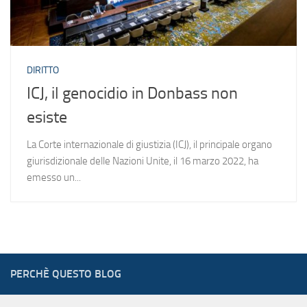
DIRITTO
ICJ, il genocidio in Donbass non
esiste
La Corte internazionale di giustizia (ICJ), il principale organo
giurisdizionale delle Nazioni Unite, il 16 marzo 2022, ha
emesso un...
PERCHÈ QUESTO BLOG