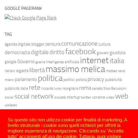
GOOGLE PAGERANK
TAG
comunicazione
censura
agenda digitale
blogger
cultura
facebook
diritto
digitale
democrazia
giustizia
giovani
internet
italia
Governo
google
guerra
Intelligenza artificiale
massimo melica
libertà
legalità
italiani
matteo renzi
politica
privacy
parlamento
politici
polizia
pubblicità
milano
rete
roma
pubblicità italia
riccardo luna
risorgitalia
senato
Silvio Berlusconi
web
social network
startup
ucraina
social
società
twitter
video
wikileaks
Su questo sito non utilizzo cookie per finalità di marketing. A
livello strutturale i cookie sono quelli richiesti per offrirti la
migliore esperienza di navigazione. Cliccando su "Accetta
tutto" acconsenti all'uso dei cookie. Tuttavia, puoi visitare