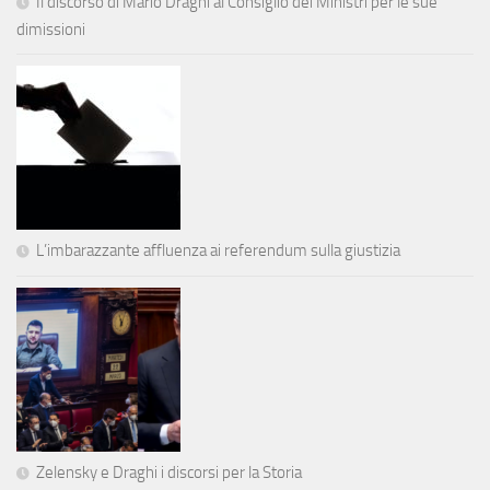
Il discorso di Mario Draghi al Consiglio dei Ministri per le sue
dimissioni
L’imbarazzante affluenza ai referendum sulla giustizia
Zelensky e Draghi i discorsi per la Storia