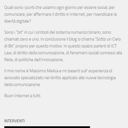
Quali sono i punti che usiamo ogni giorno per essere social, per
comunicare, per affermare il diritto in Internet, per rivendicare la
libertà digitale?
Sono i “bit” in cui i simboli del sistema numerico binario, sono
chiamati zero e uno. In conclusione il blog si chiama “Sotto un Cielo
di Bit” proprio per questo motivo. In questo spazio parlerò di ICT
Law, di diritto della comunicazione, di fenomeni sociali connessi alla
Rete, di politiche dell’innovazione.
Il mio nome è Massimo Melica e mi baserò sull’ esperienza di
avvocato specializzato nel diritto applicato alle nuove tecnologie
della comunicazione.
Buon Internet a tutti.
INTERVENTI