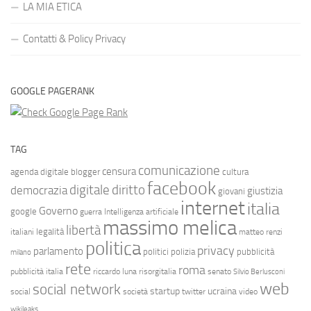
LA MIA ETICA
Contatti & Policy Privacy
GOOGLE PAGERANK
TAG
comunicazione
censura
agenda digitale
blogger
cultura
facebook
diritto
digitale
democrazia
giustizia
giovani
internet
italia
Governo
google
guerra
Intelligenza artificiale
massimo melica
libertà
legalità
italiani
matteo renzi
politica
privacy
parlamento
politici
polizia
pubblicità
milano
rete
roma
pubblicità italia
riccardo luna
risorgitalia
senato
Silvio Berlusconi
web
social network
startup
ucraina
social
società
twitter
video
wikileaks