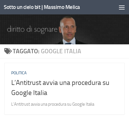
Sotto un cielo bit | Massimo Melica
Sotto il contenuto
TAGGATO:
GOOGLE ITALIA
POLITICA
L’Antitrust avvia una procedura su
Google Italia
L’Antitrust avvia una procedura su Google Italia