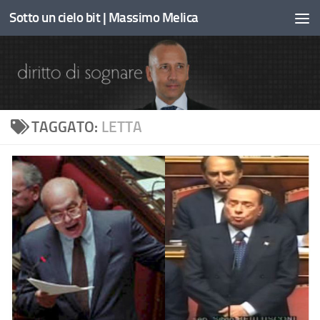
Sotto un cielo bit | Massimo Melica
Sotto il contenuto
TAGGATO:
LETTA