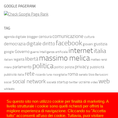
GOOGLE PAGERANK
TAG
comunicazione
censura
agenda digitale
blogger
cultura
facebook
diritto
digitale
democrazia
giustizia
giovani
internet
italia
Governo
google
guerra
Intelligenza artificiale
massimo melica
libertà
legalità
italiani
matteo renzi
politica
privacy
parlamento
politici
polizia
pubblicità
milano
rete
roma
pubblicità italia
riccardo luna
risorgitalia
senato
Silvio Berlusconi
web
social network
startup
ucraina
social
società
twitter
video
wikileaks
Su questo sito non utilizzo cookie per finalità di marketing. A
livello strutturale i cookie sono quelli richiesti per offrirti la
migliore esperienza di navigazione. Cliccando su "Accetta
tutto" acconsenti all'uso dei cookie. Tuttavia, puoi visitare