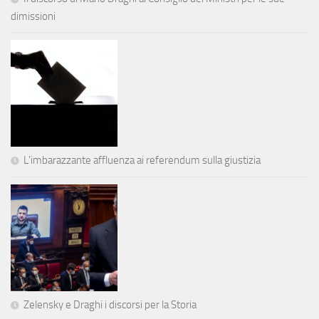
dimissioni
L’imbarazzante affluenza ai referendum sulla giustizia
Zelensky e Draghi i discorsi per la Storia