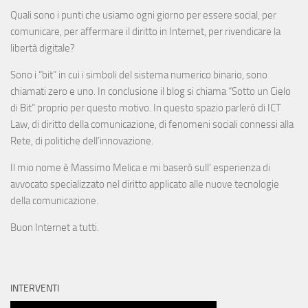
Quali sono i punti che usiamo ogni giorno per essere social, per
comunicare, per affermare il diritto in Internet, per rivendicare la
libertà digitale?
Sono i “bit” in cui i simboli del sistema numerico binario, sono
chiamati zero e uno. In conclusione il blog si chiama “Sotto un Cielo
di Bit” proprio per questo motivo. In questo spazio parlerò di ICT
Law, di diritto della comunicazione, di fenomeni sociali connessi alla
Rete, di politiche dell’innovazione.
Il mio nome è Massimo Melica e mi baserò sull’ esperienza di
avvocato specializzato nel diritto applicato alle nuove tecnologie
della comunicazione.
Buon Internet a tutti.
INTERVENTI