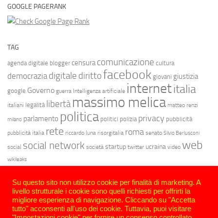
GOOGLE PAGERANK
TAG
comunicazione
censura
agenda digitale
blogger
cultura
facebook
diritto
digitale
democrazia
giustizia
giovani
internet
italia
Governo
google
guerra
Intelligenza artificiale
massimo melica
libertà
legalità
italiani
matteo renzi
politica
privacy
parlamento
politici
polizia
pubblicità
milano
rete
roma
pubblicità italia
riccardo luna
risorgitalia
senato
Silvio Berlusconi
web
social network
startup
ucraina
social
società
twitter
video
wikileaks
Su questo sito non utilizzo cookie per finalità di marketing. A
livello strutturale i cookie sono quelli richiesti per offrirti la
migliore esperienza di navigazione. Cliccando su "Accetta
tutto" acconsenti all'uso dei cookie. Tuttavia, puoi visitare
"Impostazioni cookie" per fornire un consenso controllato..