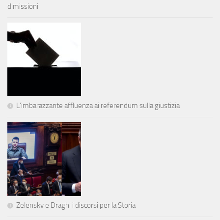
dimissioni
L’imbarazzante affluenza ai referendum sulla giustizia
Zelensky e Draghi i discorsi per la Storia