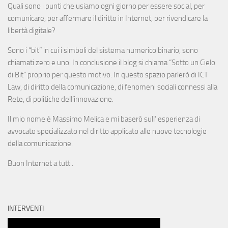
Quali sono i punti che usiamo ogni giorno per essere social, per
comunicare, per affermare il diritto in Internet, per rivendicare la
libertà digitale?
Sono i “bit” in cui i simboli del sistema numerico binario, sono
chiamati zero e uno. In conclusione il blog si chiama “Sotto un Cielo
di Bit” proprio per questo motivo. In questo spazio parlerò di ICT
Law, di diritto della comunicazione, di fenomeni sociali connessi alla
Rete, di politiche dell’innovazione.
Il mio nome è Massimo Melica e mi baserò sull’ esperienza di
avvocato specializzato nel diritto applicato alle nuove tecnologie
della comunicazione.
Buon Internet a tutti.
INTERVENTI