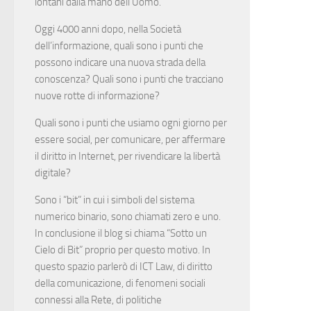
lontani dalla mano dell’Uomo.
Oggi 4000 anni dopo, nella Società
dell’informazione, quali sono i punti che
possono indicare una nuova strada della
conoscenza? Quali sono i punti che tracciano
nuove rotte di informazione?
Quali sono i punti che usiamo ogni giorno per
essere social, per comunicare, per affermare
il diritto in Internet, per rivendicare la libertà
digitale?
Sono i “bit” in cui i simboli del sistema
numerico binario, sono chiamati zero e uno.
In conclusione il blog si chiama “Sotto un
Cielo di Bit” proprio per questo motivo. In
questo spazio parlerò di ICT Law, di diritto
della comunicazione, di fenomeni sociali
connessi alla Rete, di politiche