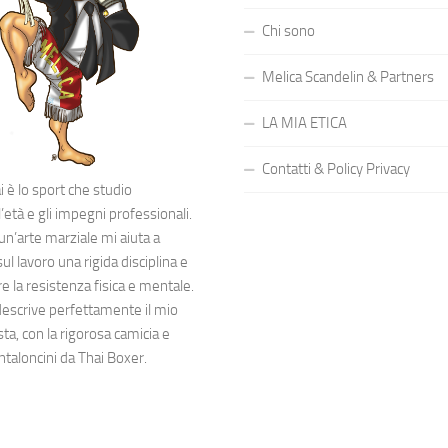
Chi sono
Melica Scandelin & Partners
LA MIA ETICA
Contatti & Policy Privacy
 è lo sport che studio
’età e gli impegni professionali.
 un’arte marziale mi aiuta a
l lavoro una rigida disciplina e
 la resistenza fisica e mentale.
descrive perfettamente il mio
sta, con la rigorosa camicia e
ntaloncini da Thai Boxer.