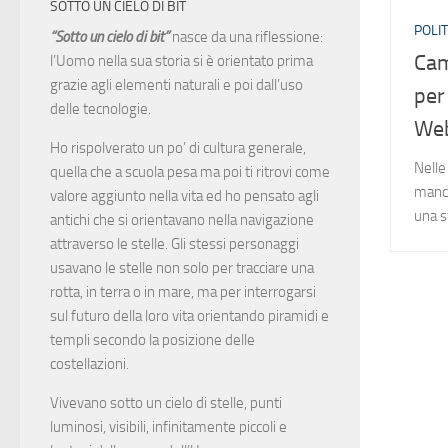
SOTTO UN CIELO DI BIT
POLIT
“Sotto un cielo di bit”
nasce da una riflessione:
Cam
l’Uomo nella sua storia si è orientato prima
grazie agli elementi naturali e poi dall’uso
per 
delle tecnologie.
We
Ho rispolverato un po’ di cultura generale,
Nelle
quella che a scuola pesa ma poi ti ritrovi come
manca
valore aggiunto nella vita ed ho pensato agli
una s
antichi che si orientavano nella navigazione
attraverso le stelle. Gli stessi personaggi
usavano le stelle non solo per tracciare una
rotta, in terra o in mare, ma per interrogarsi
sul futuro della loro vita orientando piramidi e
templi secondo la posizione delle
costellazioni.
Vivevano sotto un cielo di stelle, punti
luminosi, visibili, infinitamente piccoli e