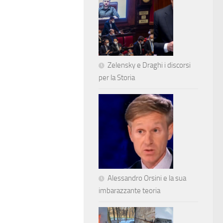
Zelensky e Draghi i discorsi
per la Storia
Alessandro Orsini e la sua
imbarazzante teoria