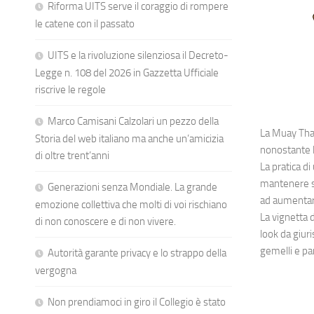
Riforma UITS serve il coraggio di rompere
le catene con il passato
UITS e la rivoluzione silenziosa il Decreto-
Legge n. 108 del 2026 in Gazzetta Ufficiale
riscrive le regole
Marco Camisani Calzolari un pezzo della
La Muay Thai
Storia del web italiano ma anche un’amicizia
nonostante l
di oltre trent’anni
La pratica di
mantenere su
Generazioni senza Mondiale. La grande
ad aumentare
emozione collettiva che molti di voi rischiano
La vignetta 
di non conoscere e di non vivere.
look da giuri
gemelli e pa
Autorità garante privacy e lo strappo della
vergogna
Non prendiamoci in giro il Collegio è stato