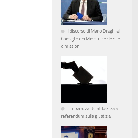
Il discorso di Mario Draghi al
Consiglio dei Ministri per le sue
dimissioni
L’imbarazzante affluenza ai
referendum sulla giustizia