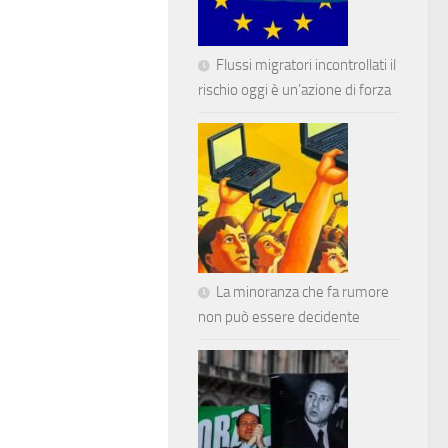
Flussi migratori incontrollati il
rischio oggi è un’azione di forza
La minoranza che fa rumore
non può essere decidente