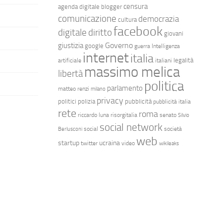
censura
agenda digitale
blogger
comunicazione
democrazia
cultura
facebook
diritto
digitale
giovani
Governo
giustizia
google
guerra
Intelligenza
internet
italia
legalità
artificiale
italiani
massimo melica
libertà
politica
parlamento
matteo renzi
milano
privacy
politici
polizia
pubblicità
pubblicità italia
rete
roma
riccardo luna
risorgitalia
senato
Silvio
social network
social
società
Berlusconi
web
startup
ucraina
twitter
video
wikileaks