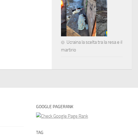
Ucraina la scelta tra la resa e il
martirio
GOOGLE PAGERANK
TAG