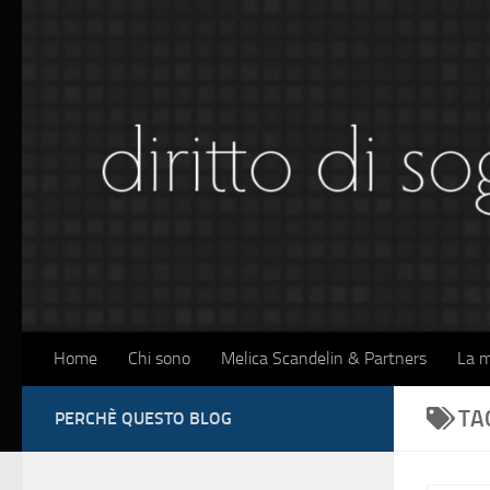
Sotto il contenuto
Home
Chi sono
Melica Scandelin & Partners
La m
TA
PERCHÈ QUESTO BLOG