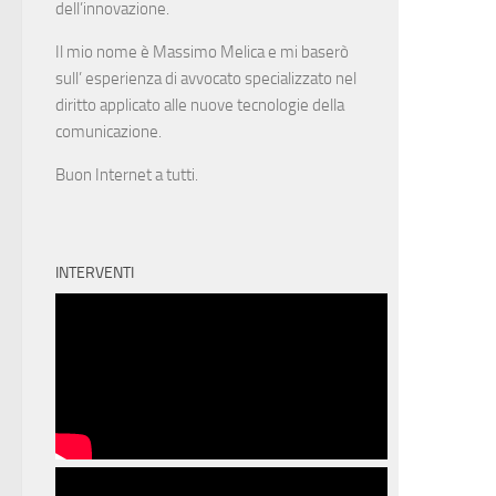
dell’innovazione.
Il mio nome è Massimo Melica e mi baserò
sull’ esperienza di avvocato specializzato nel
diritto applicato alle nuove tecnologie della
comunicazione.
Buon Internet a tutti.
INTERVENTI