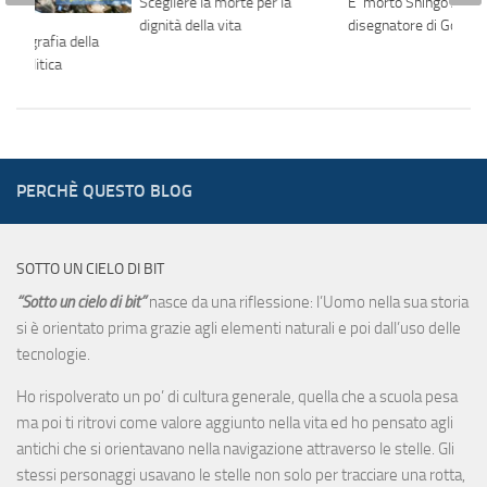
Scegliere la morte per la
E’ morto Shingo Araki
dignità della vita
disegnatore di Goldra
 fotografia della
se politica
PERCHÈ QUESTO BLOG
SOTTO UN CIELO DI BIT
“Sotto un cielo di bit”
nasce da una riflessione: l’Uomo nella sua storia
si è orientato prima grazie agli elementi naturali e poi dall’uso delle
tecnologie.
Ho rispolverato un po’ di cultura generale, quella che a scuola pesa
ma poi ti ritrovi come valore aggiunto nella vita ed ho pensato agli
antichi che si orientavano nella navigazione attraverso le stelle. Gli
stessi personaggi usavano le stelle non solo per tracciare una rotta,