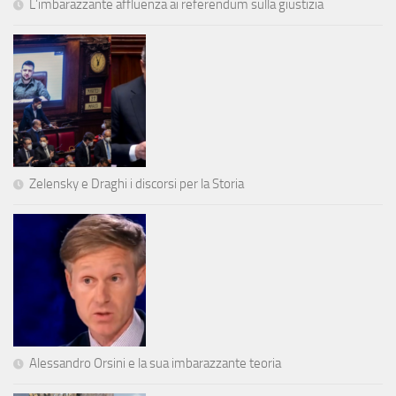
L’imbarazzante affluenza ai referendum sulla giustizia
Zelensky e Draghi i discorsi per la Storia
Alessandro Orsini e la sua imbarazzante teoria