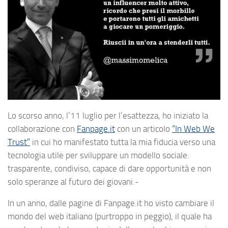
Lo scorso anno, l’11 luglio per l’esattezza, ho iniziato la
collaborazione con
Fanpage.it
con un articolo
“In Web We
Trust”
in cui ho manifestato tutta la mia fiducia verso una
tecnologia utile per sviluppare un modello sociale:
trasparente, condiviso, capace di dare opportunità e non
solo speranze al futuro dei giovani.-
In un anno, dalle pagine di Fanpage.it ho visto cambiare il
mondo del web italiano (purtroppo in peggio), il quale ha