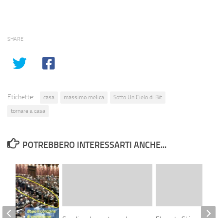
SHARE
Etichette:
casa
massimo melica
Sotto Un Cielo di Bit
tornare a casa
POTREBBERO INTERESSARTI ANCHE...