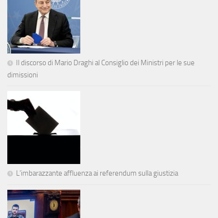
Il discorso di Mario Draghi al Consiglio dei Ministri per le sue
dimissioni
L’imbarazzante affluenza ai referendum sulla giustizia