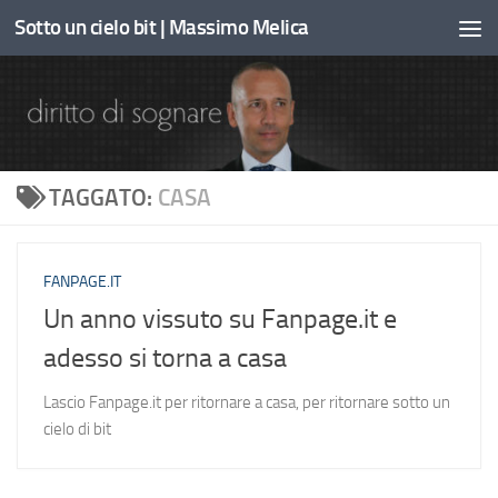
Sotto un cielo bit | Massimo Melica
Sotto il contenuto
TAGGATO:
CASA
FANPAGE.IT
Un anno vissuto su Fanpage.it e
adesso si torna a casa
Lascio Fanpage.it per ritornare a casa, per ritornare sotto un
cielo di bit