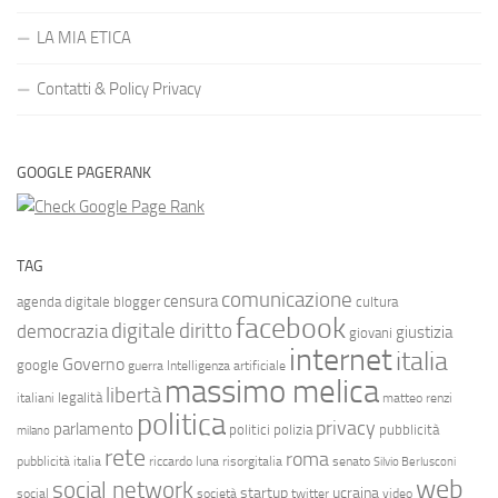
LA MIA ETICA
Contatti & Policy Privacy
GOOGLE PAGERANK
TAG
comunicazione
censura
agenda digitale
blogger
cultura
facebook
diritto
digitale
democrazia
giustizia
giovani
internet
italia
Governo
google
guerra
Intelligenza artificiale
massimo melica
libertà
legalità
italiani
matteo renzi
politica
privacy
parlamento
politici
polizia
pubblicità
milano
rete
roma
pubblicità italia
riccardo luna
risorgitalia
senato
Silvio Berlusconi
web
social network
startup
ucraina
social
società
twitter
video