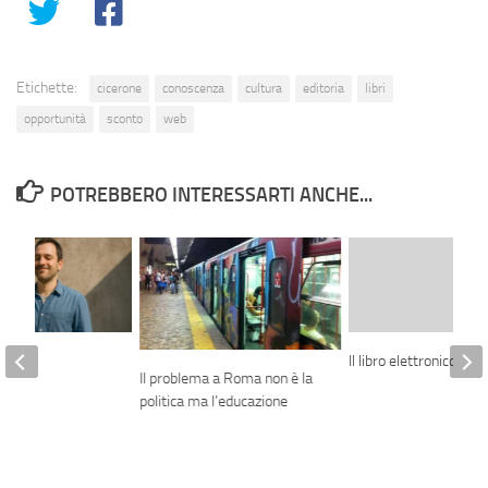
Etichette:
cicerone
conoscenza
cultura
editoria
libri
opportunità
sconto
web
POTREBBERO INTERESSARTI ANCHE...
cial
Il libro elettronico
Il problema a Roma non è la
politica ma l’educazione