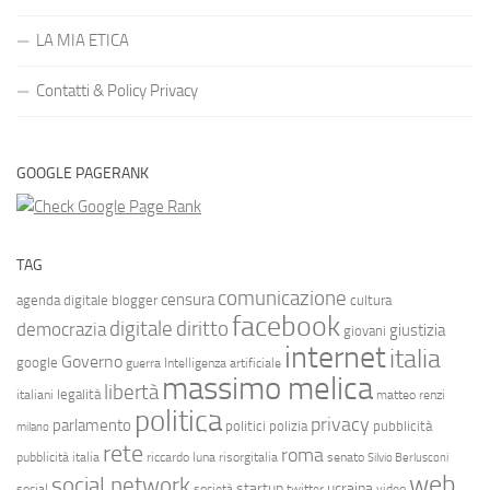
LA MIA ETICA
Contatti & Policy Privacy
GOOGLE PAGERANK
TAG
comunicazione
censura
agenda digitale
blogger
cultura
facebook
diritto
digitale
democrazia
giustizia
giovani
internet
italia
Governo
google
guerra
Intelligenza artificiale
massimo melica
libertà
legalità
italiani
matteo renzi
politica
privacy
parlamento
politici
polizia
pubblicità
milano
rete
roma
pubblicità italia
riccardo luna
risorgitalia
senato
Silvio Berlusconi
web
social network
startup
ucraina
social
società
twitter
video