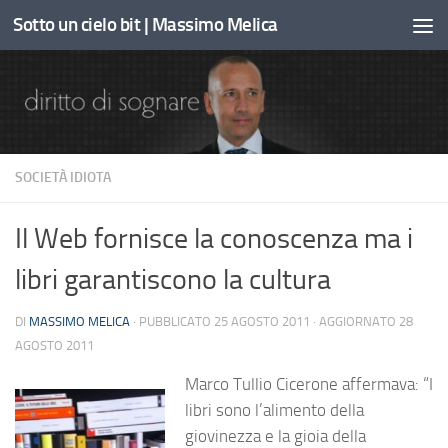
Sotto un cielo bit | Massimo Melica
Sotto il contenuto
SOCIETÀ IDIOTA
Il Web fornisce la conoscenza ma i
libri garantiscono la cultura
DI
MASSIMO MELICA
· PUBBLICATO
25 AGOSTO 2011
· AGGIORNATO
28
AGOSTO 2011
Marco Tullio Cicerone affermava: “I
libri sono l’alimento della
giovinezza e la gioia della