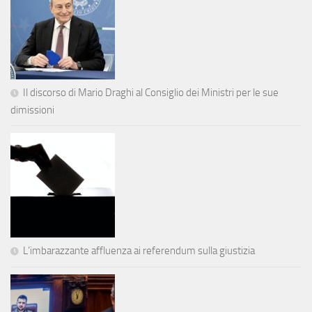
Il discorso di Mario Draghi al Consiglio dei Ministri per le sue
dimissioni
L’imbarazzante affluenza ai referendum sulla giustizia