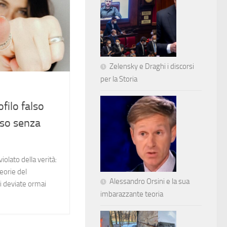
Zelensky e Draghi i discorsi
per la Storia
ofilo falso
eso senza
 violato della verità:
teorie del
Alessandro Orsini e la sua
i deviate ormai
imbarazzante teoria