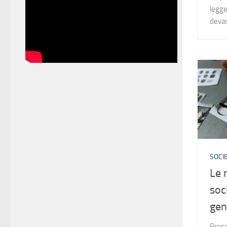
legge
devas
SOCIE
Le 
soc
gen
Prese