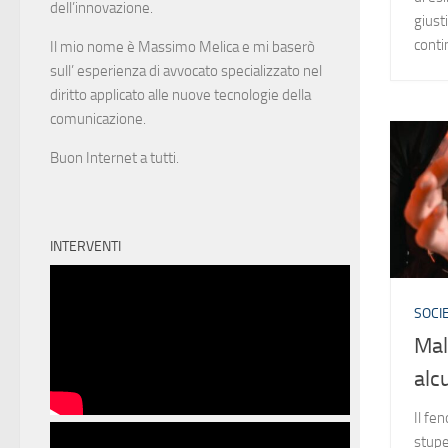
dell’innovazione.
giusti
contin
Il mio nome è Massimo Melica e mi baserò
sull’ esperienza di avvocato specializzato nel
diritto applicato alle nuove tecnologie della
comunicazione.
Buon Internet a tutti.
INTERVENTI
SOCIE
Mal
alc
Il fe
stupe