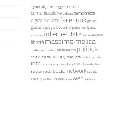
censura
agenda digitale
blogger
comunicazione
democrazia
cultura
facebook
diritto
digitale
giovani
Governo
giustizia
google
guerra
Intelligenza
internet
italia
legalità
artificiale
italiani
massimo melica
libertà
politica
parlamento
matteo renzi
milano
privacy
politici
polizia
pubblicità
pubblicità italia
rete
roma
riccardo luna
risorgitalia
senato
Silvio
social network
social
società
Berlusconi
web
startup
ucraina
twitter
video
wikileaks