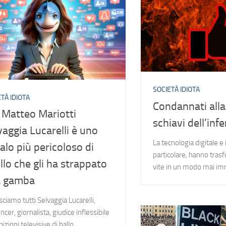
SOCIETÀ IDIOTA
TÀ IDIOTA
Condannati alla 
 Matteo Mariotti
schiavi dell’infe
vaggia Lucarelli è uno
La tecnologia digitale e 
alo più pericoloso di
particolare, hanno tras
llo che gli ha strappato
vite in un modo mai im
a gamba
ciamo tutti Selvaggia Lucarelli,
ncer, giornalista, giudice inflessibile
bizioni televisive di ballo,