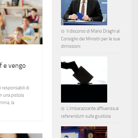
Il discorso di Mario Draghi al
Consiglio dei Ministri per le sue
dimissioni
of e vengo
 responsabili di
on una pistola
omma, la
L’imbarazzante affluenza ai
referendum sulla giustizia