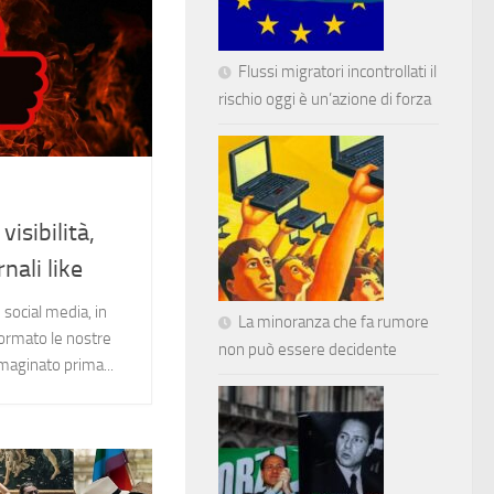
Flussi migratori incontrollati il
rischio oggi è un’azione di forza
visibilità,
rnali like
i social media, in
La minoranza che fa rumore
formato le nostre
non può essere decidente
maginato prima...