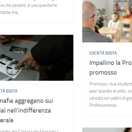
re che pesanti, è una questione
tante che...
SOCIETÀ IDIOTA
Impallino la Pr
promosso
Promossi i due studenti
aver sparato al volto, c
TÀ IDIOTA
caricata con pallini di g
mafie aggregano sui
Professoressa...
ial nell’indifferenza
erale
ntato alla Camera dei Deputati il