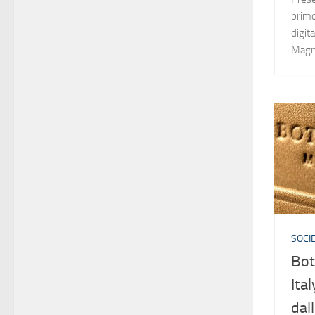
primo
digit
Magna
SOCIE
Bot
Ita
dal