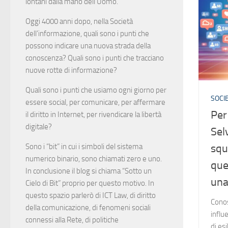
lontani dalla mano dell’Uomo.
Oggi 4000 anni dopo, nella Società
dell’informazione, quali sono i punti che
possono indicare una nuova strada della
conoscenza? Quali sono i punti che tracciano
nuove rotte di informazione?
Quali sono i punti che usiamo ogni giorno per
SOCIE
essere social, per comunicare, per affermare
Per
il diritto in Internet, per rivendicare la libertà
digitale?
Sel
Sono i “bit” in cui i simboli del sistema
squ
numerico binario, sono chiamati zero e uno.
que
In conclusione il blog si chiama “Sotto un
un
Cielo di Bit” proprio per questo motivo. In
questo spazio parlerò di ICT Law, di diritto
Conos
della comunicazione, di fenomeni sociali
influe
connessi alla Rete, di politiche
di esi