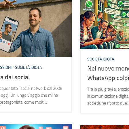
SOCIETÀ IDIOTA
Nel nuovo mond
SSIONI
/
SOCIETÀ IDIOTA
a dai social
WhatsApp colpi
equentato i social network dal 2008
Tra le più gravi alienazi
a oggi. Un lungo viaggio che mi ha
la comunicazione digital
 protagonista, come molti...
società, ne riporto due: 