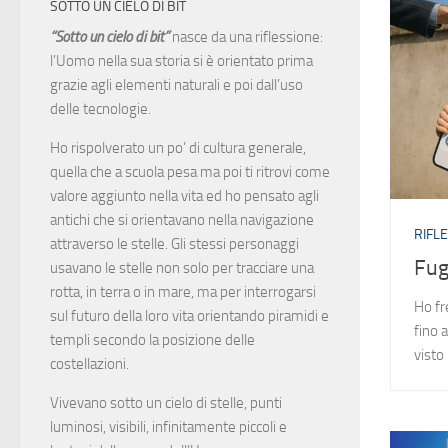
SOTTO UN CIELO DI BIT
“Sotto un cielo di bit”
nasce da una riflessione:
l’Uomo nella sua storia si è orientato prima
grazie agli elementi naturali e poi dall’uso
delle tecnologie.
Ho rispolverato un po’ di cultura generale,
quella che a scuola pesa ma poi ti ritrovi come
valore aggiunto nella vita ed ho pensato agli
antichi che si orientavano nella navigazione
RIFLE
attraverso le stelle. Gli stessi personaggi
Fug
usavano le stelle non solo per tracciare una
rotta, in terra o in mare, ma per interrogarsi
Ho fr
sul futuro della loro vita orientando piramidi e
fino 
templi secondo la posizione delle
visto
costellazioni.
Vivevano sotto un cielo di stelle, punti
luminosi, visibili, infinitamente piccoli e