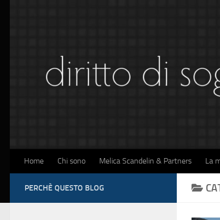
Sotto il contenuto
Home
Chi sono
Melica Scandelin & Partners
La m
CA
PERCHÈ QUESTO BLOG