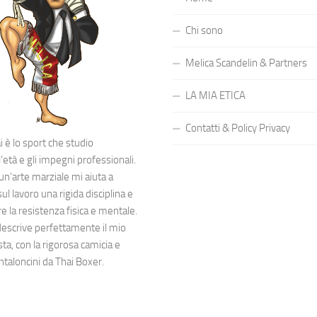
Chi sono
Melica Scandelin & Partners
LA MIA ETICA
Contatti & Policy Privacy
 è lo sport che studio
’età e gli impegni professionali.
 un’arte marziale mi aiuta a
l lavoro una rigida disciplina e
 la resistenza fisica e mentale.
descrive perfettamente il mio
sta, con la rigorosa camicia e
ntaloncini da Thai Boxer.