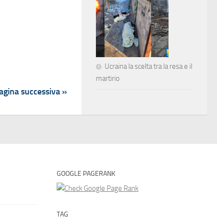
Ucraina la scelta tra la resa e il
martirio
agina successiva »
GOOGLE PAGERANK
TAG