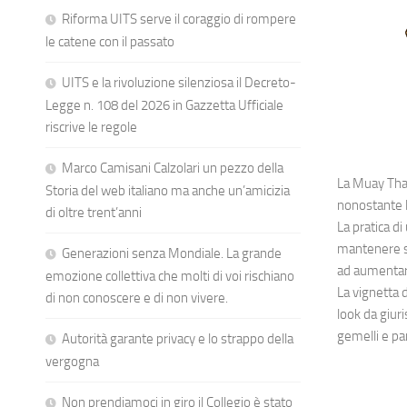
Riforma UITS serve il coraggio di rompere
le catene con il passato
UITS e la rivoluzione silenziosa il Decreto-
Legge n. 108 del 2026 in Gazzetta Ufficiale
riscrive le regole
Marco Camisani Calzolari un pezzo della
La Muay Thai
Storia del web italiano ma anche un’amicizia
nonostante l
di oltre trent’anni
La pratica di
mantenere su
Generazioni senza Mondiale. La grande
ad aumentare
emozione collettiva che molti di voi rischiano
La vignetta 
di non conoscere e di non vivere.
look da giuri
gemelli e pa
Autorità garante privacy e lo strappo della
vergogna
Non prendiamoci in giro il Collegio è stato