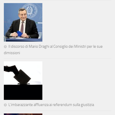
Il discorso di Mario Draghi al Consiglio dei Ministri per le sue
dimissioni
L’imbarazzante affluenza ai referendum sulla giustizia