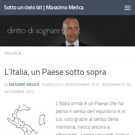
Sotto un cielo bit | Massimo Melica
Sotto il contenuto
POLITICA
L’Italia, un Paese sotto sopra
DI
MASSIMO MELICA
· PUBBLICATO
28 NOVEMBRE 2010
· AGGIORNATO
30
NOVEMBRE 2010
L’Italia ormai è un Paese che ha
perso il senso dell’equilibrio e in
cui, solo grazie al senso della
memoria, riesco ancora a
ritrovarmi. Leggo i giornali, seguo