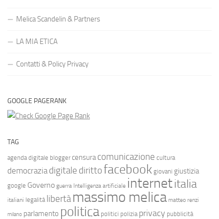
Melica Scandelin & Partners
LA MIA ETICA
Contatti & Policy Privacy
GOOGLE PAGERANK
TAG
comunicazione
censura
agenda digitale
blogger
cultura
facebook
diritto
digitale
democrazia
giustizia
giovani
internet
italia
Governo
google
guerra
Intelligenza artificiale
massimo melica
libertà
legalità
italiani
matteo renzi
politica
privacy
parlamento
politici
polizia
pubblicità
milano