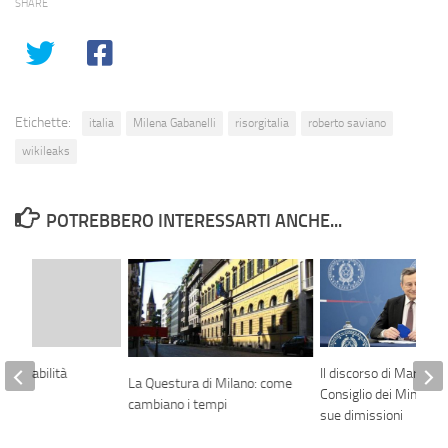
SHARE
Etichette:
italia
Milena Gabanelli
risorgitalia
roberto saviano
wikileaks
POTREBBERO INTERESSARTI ANCHE...
ngovernabilità
Il discorso di Mario Dr
La Questura di Milano: come
Consiglio dei Ministri 
cambiano i tempi
sue dimissioni