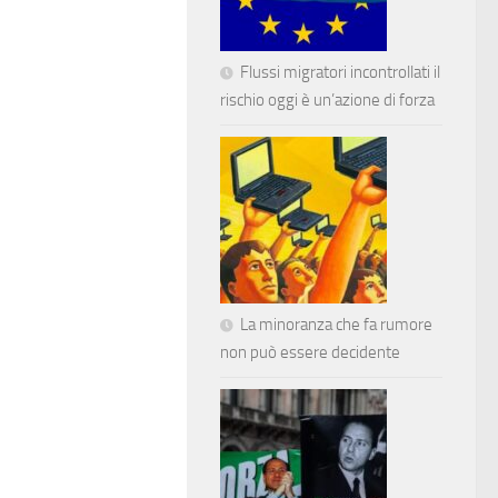
Flussi migratori incontrollati il
rischio oggi è un’azione di forza
La minoranza che fa rumore
non può essere decidente