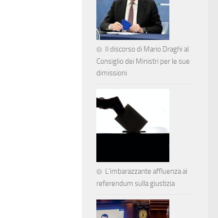
Il discorso di Mario Draghi al
Consiglio dei Ministri per le sue
dimissioni
L’imbarazzante affluenza ai
referendum sulla giustizia