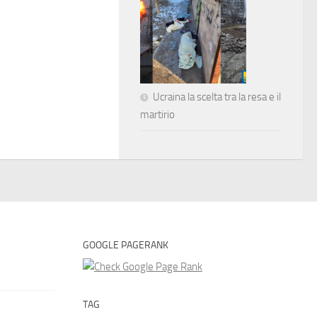
Ucraina la scelta tra la resa e il
martirio
GOOGLE PAGERANK
TAG