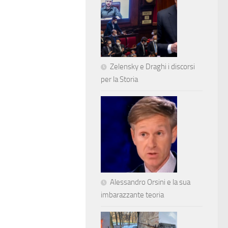
Zelensky e Draghi i discorsi
per la Storia
Alessandro Orsini e la sua
imbarazzante teoria