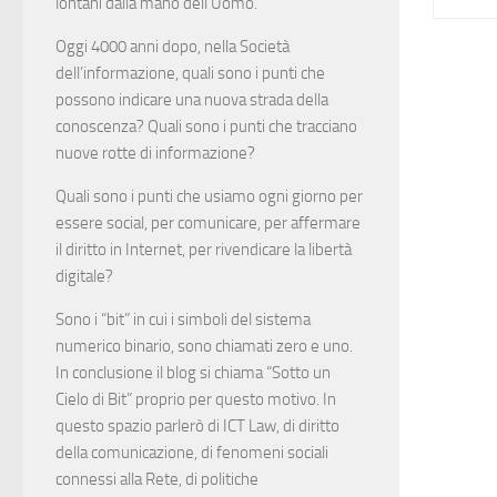
lontani dalla mano dell’Uomo.
Oggi 4000 anni dopo, nella Società
dell’informazione, quali sono i punti che
possono indicare una nuova strada della
conoscenza? Quali sono i punti che tracciano
nuove rotte di informazione?
Quali sono i punti che usiamo ogni giorno per
essere social, per comunicare, per affermare
il diritto in Internet, per rivendicare la libertà
digitale?
Sono i “bit” in cui i simboli del sistema
numerico binario, sono chiamati zero e uno.
In conclusione il blog si chiama “Sotto un
Cielo di Bit” proprio per questo motivo. In
questo spazio parlerò di ICT Law, di diritto
della comunicazione, di fenomeni sociali
connessi alla Rete, di politiche