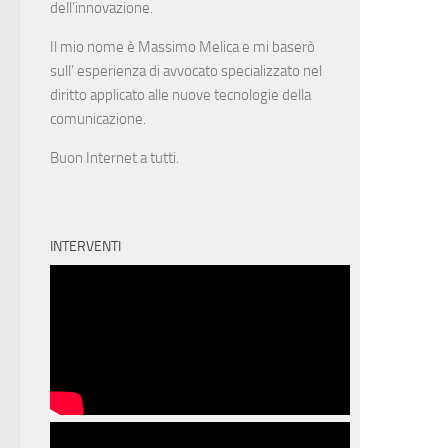
dell’innovazione.
Il mio nome è Massimo Melica e mi baserò
sull’ esperienza di avvocato specializzato nel
diritto applicato alle nuove tecnologie della
comunicazione.
Buon Internet a tutti.
INTERVENTI