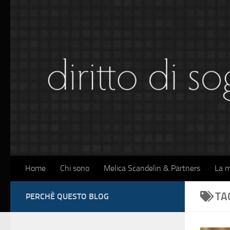
Sotto il contenuto
Home
Chi sono
Melica Scandelin & Partners
La m
TA
PERCHÈ QUESTO BLOG