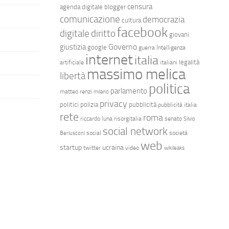
censura
agenda digitale
blogger
comunicazione
democrazia
cultura
facebook
diritto
digitale
giovani
Governo
giustizia
google
guerra
Intelligenza
internet
italia
legalità
artificiale
italiani
massimo melica
libertà
politica
parlamento
matteo renzi
milano
privacy
politici
polizia
pubblicità
pubblicità italia
rete
roma
riccardo luna
risorgitalia
senato
Silvio
social network
social
società
Berlusconi
web
startup
ucraina
twitter
video
wikileaks