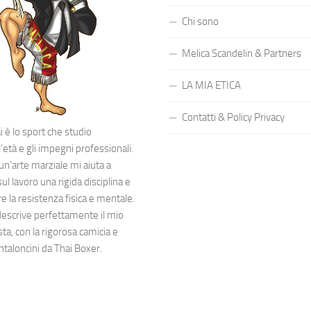
Chi sono
Melica Scandelin & Partners
LA MIA ETICA
Contatti & Policy Privacy
 è lo sport che studio
’età e gli impegni professionali.
 un’arte marziale mi aiuta a
l lavoro una rigida disciplina e
 la resistenza fisica e mentale.
descrive perfettamente il mio
sta, con la rigorosa camicia e
ntaloncini da Thai Boxer.