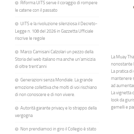
Riforma UITS serve il coraggio di rompere
le catene con il passato
UITS e la rivoluzione silenziosa il Decreto-
Legge n. 108 del 2026 in Gazzetta Ufficiale
riscrive le regole
Marco Camisani Calzolari un pezzo della
La Muay Thai
Storia del web italiano ma anche un’amicizia
nonostante l
di oltre trent’anni
La pratica di
mantenere su
Generazioni senza Mondiale. La grande
ad aumentare
emozione collettiva che molti di voi rischiano
La vignetta 
di non conoscere e di non vivere.
look da giuri
gemelli e pa
Autorità garante privacy e lo strappo della
vergogna
Non prendiamoci in giro il Collegio è stato