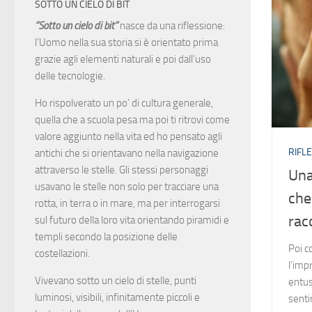
SOTTO UN CIELO DI BIT
“Sotto un cielo di bit”
nasce da una riflessione:
l’Uomo nella sua storia si è orientato prima
grazie agli elementi naturali e poi dall’uso
delle tecnologie.
Ho rispolverato un po’ di cultura generale,
quella che a scuola pesa ma poi ti ritrovi come
valore aggiunto nella vita ed ho pensato agli
RIFLE
antichi che si orientavano nella navigazione
attraverso le stelle. Gli stessi personaggi
Una
usavano le stelle non solo per tracciare una
che
rotta, in terra o in mare, ma per interrogarsi
rac
sul futuro della loro vita orientando piramidi e
templi secondo la posizione delle
Poi c
costellazioni.
l’imp
Vivevano sotto un cielo di stelle, punti
entus
luminosi, visibili, infinitamente piccoli e
senti