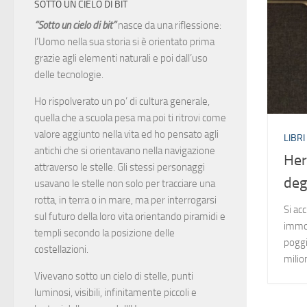
SOTTO UN CIELO DI BIT
“Sotto un cielo di bit”
nasce da una riflessione:
l’Uomo nella sua storia si è orientato prima
grazie agli elementi naturali e poi dall’uso
delle tecnologie.
Ho rispolverato un po’ di cultura generale,
quella che a scuola pesa ma poi ti ritrovi come
valore aggiunto nella vita ed ho pensato agli
LIBRI
antichi che si orientavano nella navigazione
Her
attraverso le stelle. Gli stessi personaggi
deg
usavano le stelle non solo per tracciare una
rotta, in terra o in mare, ma per interrogarsi
Si ac
sul futuro della loro vita orientando piramidi e
immob
templi secondo la posizione delle
poggi
costellazioni.
milio
Vivevano sotto un cielo di stelle, punti
luminosi, visibili, infinitamente piccoli e