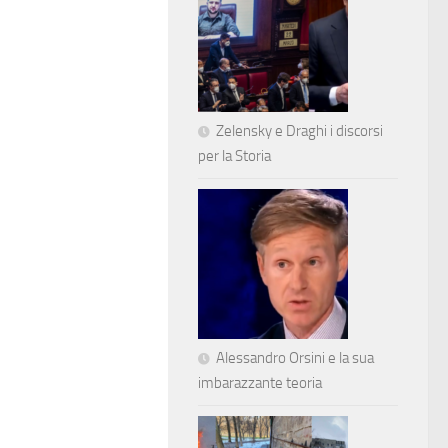
Zelensky e Draghi i discorsi
per la Storia
Alessandro Orsini e la sua
imbarazzante teoria