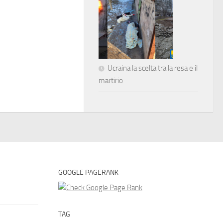
Ucraina la scelta tra la resa e il
martirio
GOOGLE PAGERANK
TAG