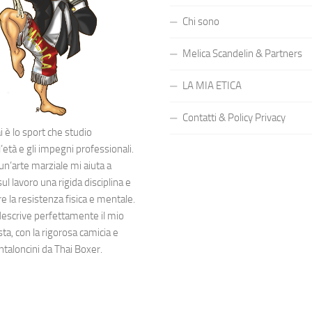
Chi sono
Melica Scandelin & Partners
LA MIA ETICA
Contatti & Policy Privacy
 è lo sport che studio
’età e gli impegni professionali.
 un’arte marziale mi aiuta a
l lavoro una rigida disciplina e
 la resistenza fisica e mentale.
descrive perfettamente il mio
sta, con la rigorosa camicia e
ntaloncini da Thai Boxer.