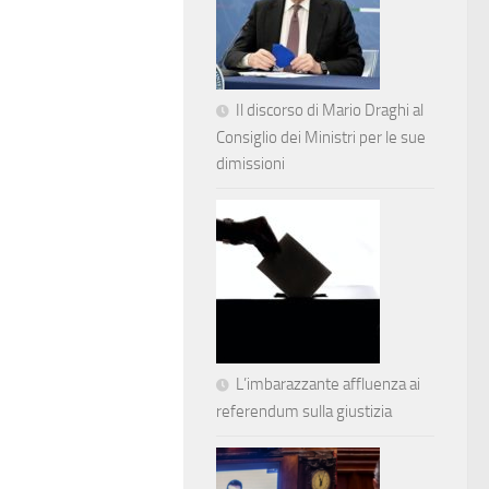
Il discorso di Mario Draghi al
Consiglio dei Ministri per le sue
dimissioni
L’imbarazzante affluenza ai
referendum sulla giustizia