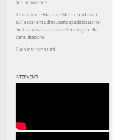
dell’innovazione.
Il mio nome è Massimo Melica e mi baserò
sull’ esperienza di avvocato specializzato nel
diritto applicato alle nuove tecnologie della
comunicazione.
Buon Internet a tutti.
INTERVENTI