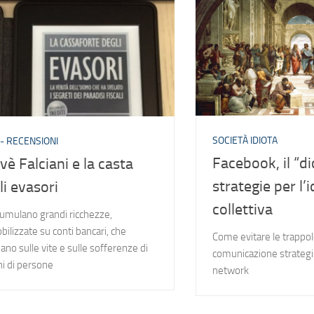
SOCIETÀ IDIOTA
 - RECENSIONI
Facebook, il “di
vè Falciani e la casta
strategie per l’i
li evasori
collettiva
cumulano grandi ricchezze,
ilizzate su conti bancari, che
Come evitare le trappol
ano sulle vite e sulle sofferenze di
comunicazione strategic
ni di persone
network