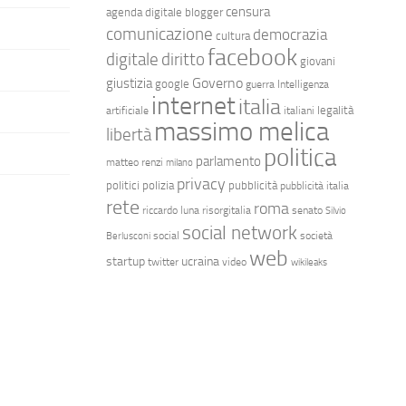
censura
agenda digitale
blogger
comunicazione
democrazia
cultura
facebook
diritto
digitale
giovani
Governo
giustizia
google
guerra
Intelligenza
internet
italia
legalità
artificiale
italiani
massimo melica
libertà
politica
parlamento
matteo renzi
milano
privacy
politici
polizia
pubblicità
pubblicità italia
rete
roma
riccardo luna
risorgitalia
senato
Silvio
social network
social
società
Berlusconi
web
startup
ucraina
twitter
video
wikileaks