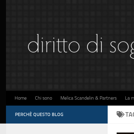
Sotto il contenuto
Home
Chi sono
Melica Scandelin & Partners
La m
TA
PERCHÈ QUESTO BLOG