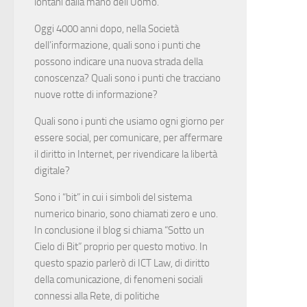
lontani dalla mano dell’Uomo.
Oggi 4000 anni dopo, nella Società
dell’informazione, quali sono i punti che
possono indicare una nuova strada della
conoscenza? Quali sono i punti che tracciano
nuove rotte di informazione?
Quali sono i punti che usiamo ogni giorno per
essere social, per comunicare, per affermare
il diritto in Internet, per rivendicare la libertà
digitale?
Sono i “bit” in cui i simboli del sistema
numerico binario, sono chiamati zero e uno.
In conclusione il blog si chiama “Sotto un
Cielo di Bit” proprio per questo motivo. In
questo spazio parlerò di ICT Law, di diritto
della comunicazione, di fenomeni sociali
connessi alla Rete, di politiche