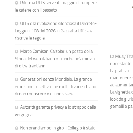
Riforma UITS serve il coraggio di rompere
le catene con il passato
UITS e la rivoluzione silenziosa il Decreto-
Legge n. 108 del 2026 in Gazzetta Ufficiale
riscrive le regole
Marco Camisani Calzolari un pezzo della
La Muay Thai
Storia del web italiano ma anche un’amicizia
nonostante l
di oltre trent’anni
La pratica di
mantenere su
Generazioni senza Mondiale. La grande
ad aumentare
emozione collettiva che molti di voi rischiano
La vignetta 
di non conoscere e di non vivere.
look da giuri
gemelli e pa
Autorità garante privacy e lo strappo della
vergogna
Non prendiamoci in giro il Collegio è stato