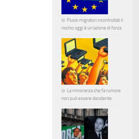
Flussi migratori incontrollati il
rischio oggi è un’azione di forza
La minoranza che fa rumore
non può essere decidente