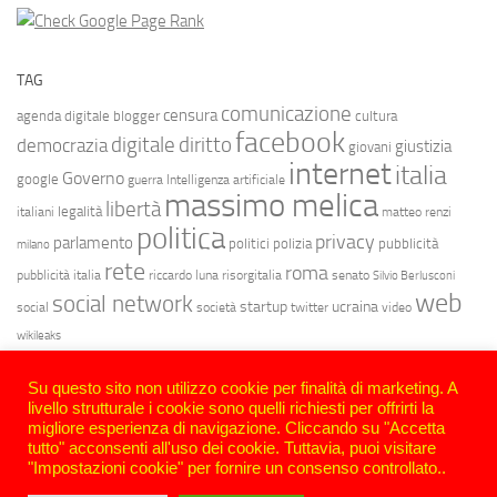
TAG
comunicazione
censura
agenda digitale
blogger
cultura
facebook
diritto
digitale
democrazia
giustizia
giovani
internet
italia
Governo
google
guerra
Intelligenza artificiale
massimo melica
libertà
legalità
italiani
matteo renzi
politica
privacy
parlamento
politici
polizia
pubblicità
milano
rete
roma
pubblicità italia
riccardo luna
risorgitalia
senato
Silvio Berlusconi
web
social network
startup
ucraina
social
società
twitter
video
wikileaks
Su questo sito non utilizzo cookie per finalità di marketing. A
livello strutturale i cookie sono quelli richiesti per offrirti la
migliore esperienza di navigazione. Cliccando su "Accetta
tutto" acconsenti all'uso dei cookie. Tuttavia, puoi visitare
"Impostazioni cookie" per fornire un consenso controllato..
Sotto un cielo bit | Massimo Melica © 2026. Tutti i diritti riservati.