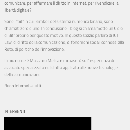
comunicare, per affermare il diritto in Internet, per rivendicare la
libertà digitale?
Sono i “bit” in cui i simboli del sistema numerico binario, sono
chiamati zero e uno. In conclusione il blog si chiama “Sotto un Cielo
di Bit” proprio per questo motivo. In questo spazio parlerò di ICT
Law, di diritto della comunicazione, di fenomeni sociali connessi alla
Rete, di politiche dell’innovazione.
Il mio nome è Massimo Melica e mi baserò sull’ esperienza di
avvocato specializzato nel diritto applicato alle nuove tecnologie
della comunicazione.
Buon Internet a tutti.
INTERVENTI