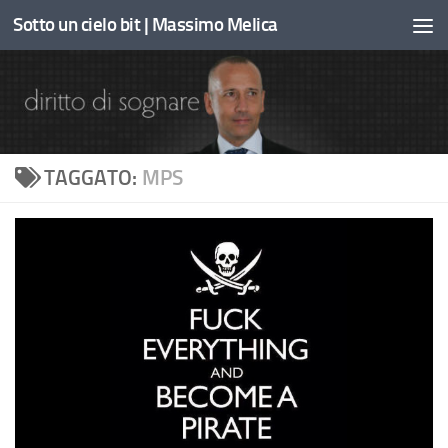
Sotto un cielo bit | Massimo Melica
Sotto il contenuto
TAGGATO:
MPS