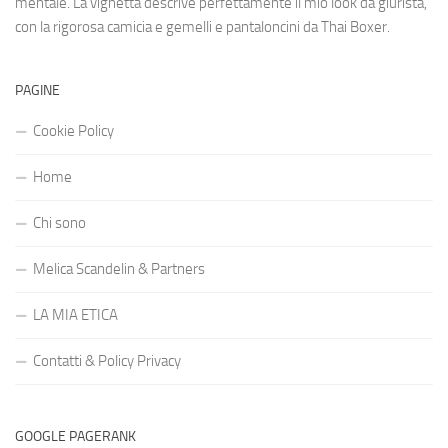
mentale. La vignetta descrive perfettamente il mio look da giurista,
con la rigorosa camicia e gemelli e pantaloncini da Thai Boxer.
PAGINE
Cookie Policy
Home
Chi sono
Melica Scandelin & Partners
LA MIA ETICA
Contatti & Policy Privacy
GOOGLE PAGERANK