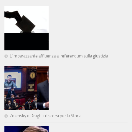
L’imbarazzante affluenza ai referendum sulla giustizia
Zelensky e Draghi i discorsi per la Storia