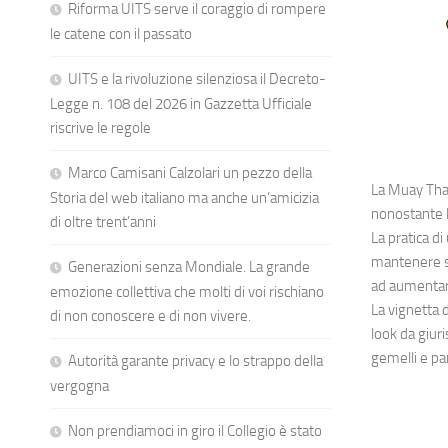
Riforma UITS serve il coraggio di rompere
le catene con il passato
UITS e la rivoluzione silenziosa il Decreto-
Legge n. 108 del 2026 in Gazzetta Ufficiale
riscrive le regole
Marco Camisani Calzolari un pezzo della
La Muay Thai
Storia del web italiano ma anche un’amicizia
nonostante l
di oltre trent’anni
La pratica di
mantenere su
Generazioni senza Mondiale. La grande
ad aumentare
emozione collettiva che molti di voi rischiano
La vignetta 
di non conoscere e di non vivere.
look da giuri
gemelli e pa
Autorità garante privacy e lo strappo della
vergogna
Non prendiamoci in giro il Collegio è stato