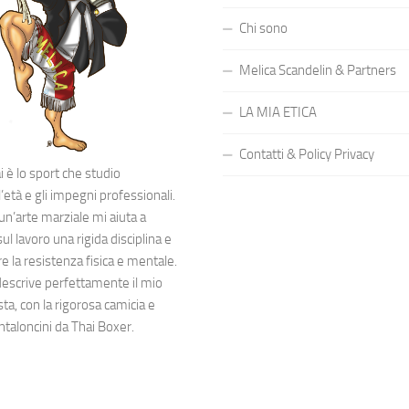
Chi sono
Melica Scandelin & Partners
LA MIA ETICA
Contatti & Policy Privacy
 è lo sport che studio
’età e gli impegni professionali.
 un’arte marziale mi aiuta a
l lavoro una rigida disciplina e
 la resistenza fisica e mentale.
descrive perfettamente il mio
sta, con la rigorosa camicia e
ntaloncini da Thai Boxer.