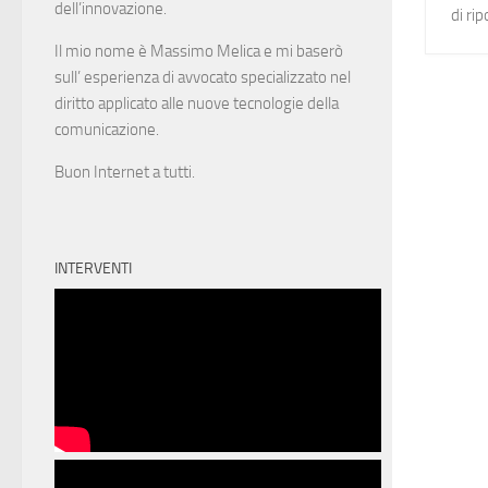
dell’innovazione.
di ri
Il mio nome è Massimo Melica e mi baserò
sull’ esperienza di avvocato specializzato nel
diritto applicato alle nuove tecnologie della
comunicazione.
Buon Internet a tutti.
INTERVENTI