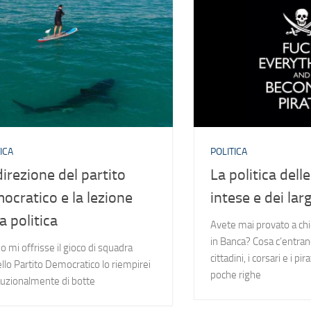
ICA
POLITICA
direzione del partito
La politica dell
ocratico e la lezione
intese e dei larg
a politica
Avete mai provato a chi
in Banca? Cosa c’entrano i
o mi offrisse il gioco di squadra
cittadini, i corsari e i p
lo Partito Democratico lo riempirei
poche righe
uzionalmente di botte