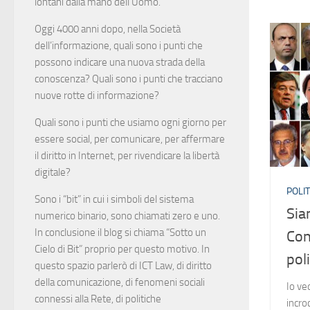
lontani dalla mano dell’Uomo.
Oggi 4000 anni dopo, nella Società
dell’informazione, quali sono i punti che
possono indicare una nuova strada della
conoscenza? Quali sono i punti che tracciano
nuove rotte di informazione?
Quali sono i punti che usiamo ogni giorno per
essere social, per comunicare, per affermare
il diritto in Internet, per rivendicare la libertà
digitale?
POLIT
Sono i “bit” in cui i simboli del sistema
Sia
numerico binario, sono chiamati zero e uno.
In conclusione il blog si chiama “Sotto un
Con
Cielo di Bit” proprio per questo motivo. In
pol
questo spazio parlerò di ICT Law, di diritto
della comunicazione, di fenomeni sociali
Io ved
connessi alla Rete, di politiche
incro