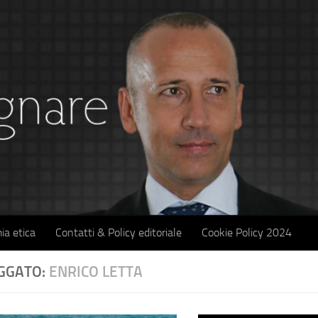
ia etica
Contatti & Policy editoriale
Cookie Policy 2024
GGATO:
ENRICO LETTA