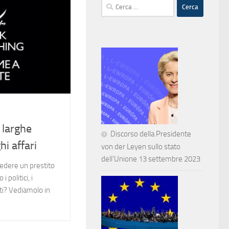
Ricerca
per:
e larghe
Discorso della Presidente
hi affari
von der Leyen sullo stato
dell’Unione 13 settembre 2023
edere un prestito
 politici, i
irati? Vediamolo in