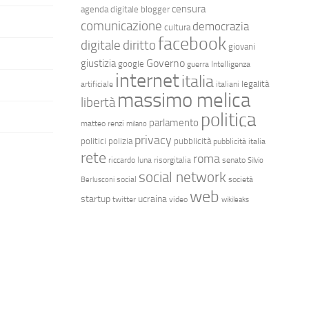
censura
agenda digitale
blogger
comunicazione
democrazia
cultura
facebook
diritto
digitale
giovani
Governo
giustizia
google
guerra
Intelligenza
internet
italia
legalità
artificiale
italiani
massimo melica
libertà
politica
parlamento
matteo renzi
milano
privacy
politici
polizia
pubblicità
pubblicità italia
rete
roma
riccardo luna
risorgitalia
senato
Silvio
social network
social
società
Berlusconi
web
startup
ucraina
twitter
video
wikileaks