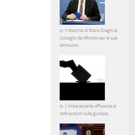
Il discorso di Mario Draghi al
Consiglio dei Ministri per le sue
dimissioni
L’imbarazzante affluenza ai
referendum sulla giustizia