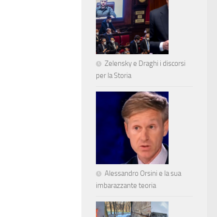
Zelensky e Draghi i discorsi
per la Storia
Alessandro Orsini e la sua
imbarazzante teoria