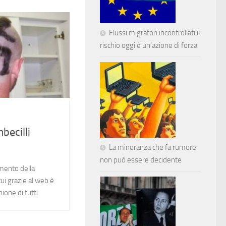
Flussi migratori incontrollati il
rischio oggi è un’azione di forza
becilli
La minoranza che fa rumore
non può essere decidente
imento della
cui grazie al web è
nione di tutti