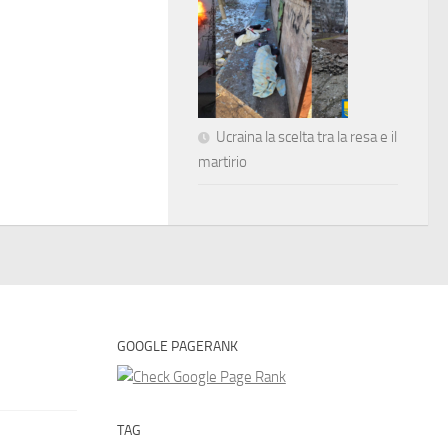
Ucraina la scelta tra la resa e il
martirio
GOOGLE PAGERANK
TAG