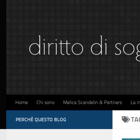
Sotto il contenuto
Home
Chi sono
Melica Scandelin & Partners
La m
TA
PERCHÈ QUESTO BLOG