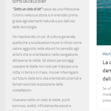
SOTTO UN CIELO DI BIT
“Sotto un cielo di bit”
nasce da una riflessione:
l’Uomo nella sua storia si è orientato prima
grazie agli elementi naturali e poi dall’uso
delle tecnologie.
Ho rispolverato un po’ di cultura generale,
quella che a scuola pesa ma poi ti ritrovi come
valore aggiunto nella vita ed ho pensato agli
POLIT
antichi che si orientavano nella navigazione
attraverso le stelle. Gli stessi personaggi
La 
usavano le stelle non solo per tracciare una
dem
rotta, in terra o in mare, ma per interrogarsi
dell
sul futuro della loro vita orientando piramidi e
templi secondo la posizione delle
Se un
costellazioni.
model
Vivevano sotto un cielo di stelle, punti
preca
luminosi, visibili, infinitamente piccoli e